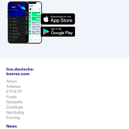
live.deutsche-
boerse.com
Aktien
Anleihen
ETF/ETP
Fonds
Rohstoffe
Zertifikate
Nachhaltig
Einstieg
News