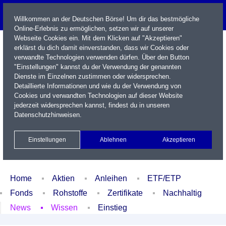
Willkommen an der Deutschen Börse! Um dir das bestmögliche
Online-Erlebnis zu ermöglichen, setzen wir auf unserer
Webseite Cookies ein. Mit dem Klicken auf "Akzeptieren"
erklärst du dich damit einverstanden, dass wir Cookies oder
verwandte Technologien verwenden dürfen. Über den Button
"Einstellungen" kannst du der Verwendung der genannten
Dienste im Einzelnen zustimmen oder widersprechen.
Detaillierte Informationen und wie du der Verwendung von
Cookies und verwandten Technologien auf dieser Website
Name / WKN / ISIN / Kürzel
jederzeit widersprechen kannst, findest du in unseren
Datenschutzhinweisen
.
Newsletter
Kontakt
English
Einstellungen
Ablehnen
Akzeptieren
Xetra Realtime
Watchlist
Portfolio
Login
Home
Aktien
Anleihen
ETF/ETP
Fonds
Rohstoffe
Zertifikate
Nachhaltig
News
Wissen
Einstieg