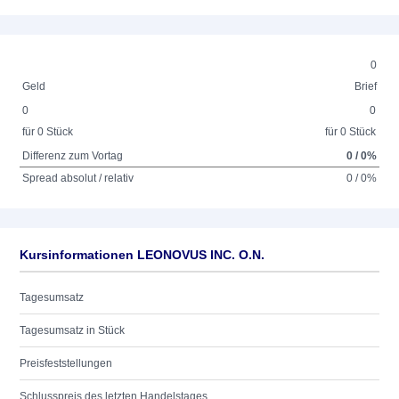
0
Geld
Brief
0
0
für 0 Stück
für 0 Stück
Differenz zum Vortag
0 / 0%
Spread absolut / relativ
0 / 0%
Kursinformationen LEONOVUS INC. O.N.
Tagesumsatz
Tagesumsatz in Stück
Preisfeststellungen
Schlusspreis des letzten Handelstages