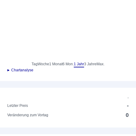
Tag
Woche
1 Monat
6 Mon.
1 Jahr
3 Jahre
Max.
► Chartanalyse
-
-
Letzter Preis
0
Veränderung zum Vortag