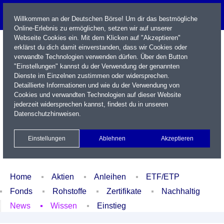
Willkommen an der Deutschen Börse! Um dir das bestmögliche
Online-Erlebnis zu ermöglichen, setzen wir auf unserer
Webseite Cookies ein. Mit dem Klicken auf "Akzeptieren"
erklärst du dich damit einverstanden, dass wir Cookies oder
verwandte Technologien verwenden dürfen. Über den Button
"Einstellungen" kannst du der Verwendung der genannten
Dienste im Einzelnen zustimmen oder widersprechen.
Detaillierte Informationen und wie du der Verwendung von
Cookies und verwandten Technologien auf dieser Website
Name / WKN / ISIN / Kürzel
jederzeit widersprechen kannst, findest du in unseren
Datenschutzhinweisen
.
Newsletter
Kontakt
English
Einstellungen
Ablehnen
Akzeptieren
Xetra Realtime
Watchlist
Portfolio
Login
Home
Aktien
Anleihen
ETF/ETP
Fonds
Rohstoffe
Zertifikate
Nachhaltig
News
Wissen
Einstieg