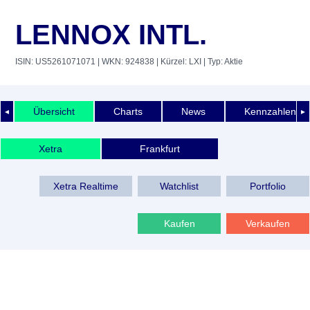
LENNOX INTL.
ISIN: US5261071071
| WKN: 924838
| Kürzel: LXI
| Typ: Aktie
Übersicht
Charts
News
Kennzahlen
◄
►
Xetra
Frankfurt
Xetra Realtime
Watchlist
Portfolio
Kaufen
Verkaufen