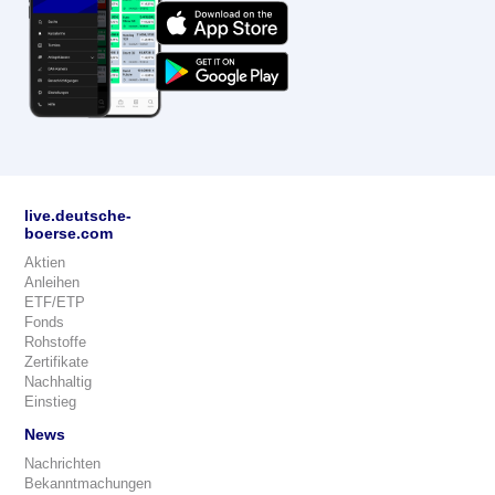
live.deutsche-
boerse.com
Aktien
Anleihen
ETF/ETP
Fonds
Rohstoffe
Zertifikate
Nachhaltig
Einstieg
News
Nachrichten
Bekanntmachungen