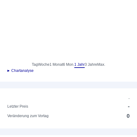
Tag
Woche
1 Monat
6 Mon.
1 Jahr
3 Jahre
Max.
► Chartanalyse
-
-
Letzter Preis
0
Veränderung zum Vortag