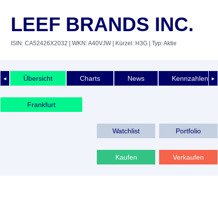
LEEF BRANDS INC.
ISIN: CA52426X2032
| WKN: A40VJW
| Kürzel: H3G
| Typ: Aktie
Übersicht
Charts
News
Kennzahlen
◄
►
Frankfurt
Watchlist
Portfolio
Kaufen
Verkaufen