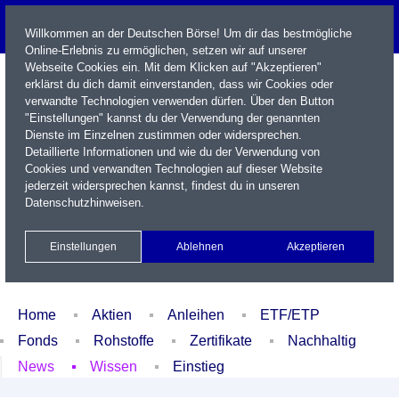
Willkommen an der Deutschen Börse! Um dir das bestmögliche
Online-Erlebnis zu ermöglichen, setzen wir auf unserer
Webseite Cookies ein. Mit dem Klicken auf "Akzeptieren"
erklärst du dich damit einverstanden, dass wir Cookies oder
verwandte Technologien verwenden dürfen. Über den Button
"Einstellungen" kannst du der Verwendung der genannten
Dienste im Einzelnen zustimmen oder widersprechen.
Detaillierte Informationen und wie du der Verwendung von
Cookies und verwandten Technologien auf dieser Website
Name / WKN / ISIN / Kürzel
jederzeit widersprechen kannst, findest du in unseren
Datenschutzhinweisen
.
Newsletter
Kontakt
English
Einstellungen
Ablehnen
Akzeptieren
Xetra Realtime
Watchlist
Portfolio
Login
Home
Aktien
Anleihen
ETF/ETP
Fonds
Rohstoffe
Zertifikate
Nachhaltig
News
Wissen
Einstieg