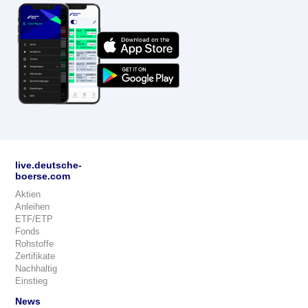
live.deutsche-
boerse.com
Aktien
Anleihen
ETF/ETP
Fonds
Rohstoffe
Zertifikate
Nachhaltig
Einstieg
News