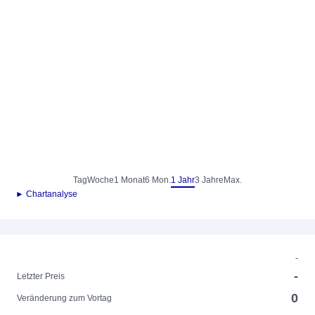
Tag
Woche
1 Monat
6 Mon.
1 Jahr
3 Jahre
Max.
► Chartanalyse
-
-
Letzter Preis
0
Veränderung zum Vortag