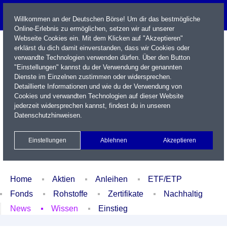
Willkommen an der Deutschen Börse! Um dir das bestmögliche
Online-Erlebnis zu ermöglichen, setzen wir auf unserer
Webseite Cookies ein. Mit dem Klicken auf "Akzeptieren"
erklärst du dich damit einverstanden, dass wir Cookies oder
verwandte Technologien verwenden dürfen. Über den Button
"Einstellungen" kannst du der Verwendung der genannten
Dienste im Einzelnen zustimmen oder widersprechen.
Detaillierte Informationen und wie du der Verwendung von
Cookies und verwandten Technologien auf dieser Website
Name / WKN / ISIN / Kürzel
jederzeit widersprechen kannst, findest du in unseren
Datenschutzhinweisen
.
Newsletter
Kontakt
English
Einstellungen
Ablehnen
Akzeptieren
Xetra Realtime
Watchlist
Portfolio
Login
Home
Aktien
Anleihen
ETF/ETP
Fonds
Rohstoffe
Zertifikate
Nachhaltig
News
Wissen
Einstieg