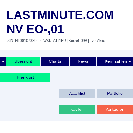
LASTMINUTE.COM
NV EO-,01
ISIN: NL0010733960
| WKN: A111FU
| Kürzel: 09B
| Typ: Aktie
Übersicht
Charts
News
Kennzahlen
◄
►
Frankfurt
Watchlist
Portfolio
Kaufen
Verkaufen