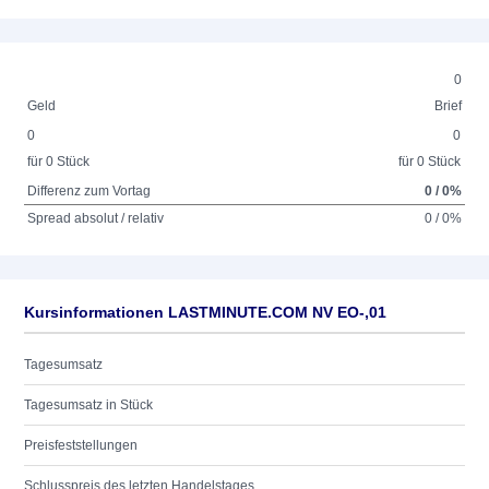
0
Geld
Brief
0
0
für 0 Stück
für 0 Stück
Differenz zum Vortag
0 / 0%
Spread absolut / relativ
0 / 0%
Kursinformationen LASTMINUTE.COM NV EO-,01
Tagesumsatz
Tagesumsatz in Stück
Preisfeststellungen
Schlusspreis des letzten Handelstages