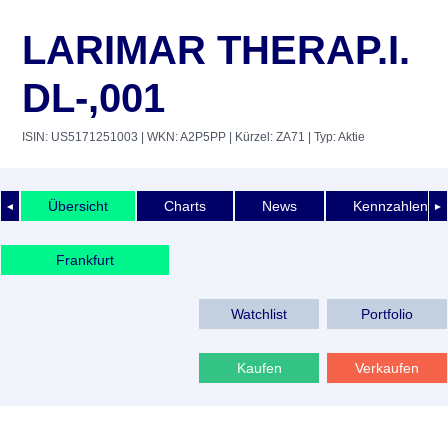
LARIMAR THERAP.I.
DL-,001
ISIN: US5171251003
| WKN: A2P5PP
| Kürzel: ZA71
| Typ: Aktie
Übersicht
Charts
News
Kennzahlen
◄
►
Frankfurt
Watchlist
Portfolio
Kaufen
Verkaufen