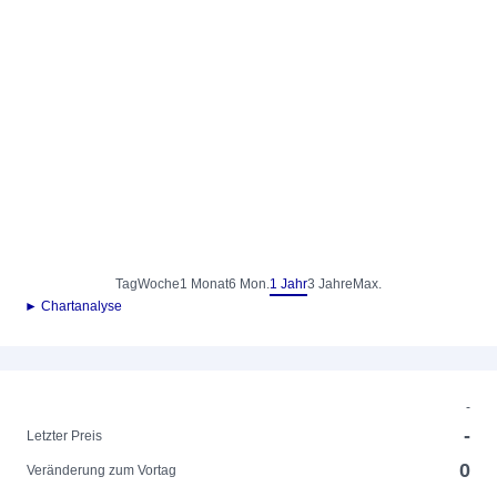
Tag
Woche
1 Monat
6 Mon.
1 Jahr
3 Jahre
Max.
► Chartanalyse
-
-
Letzter Preis
0
Veränderung zum Vortag