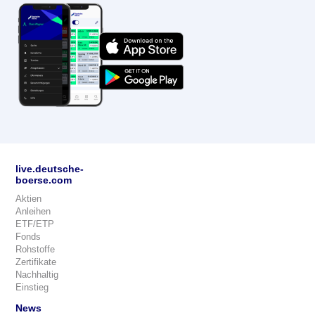
live.deutsche-
boerse.com
Aktien
Anleihen
ETF/ETP
Fonds
Rohstoffe
Zertifikate
Nachhaltig
Einstieg
News