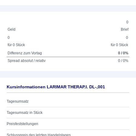
0
Geld
Brief
0
0
für 0 Stück
für 0 Stück
Differenz zum Vortag
0 / 0%
Spread absolut / relativ
0 / 0%
Kursinformationen LARIMAR THERAP.I. DL-,001
Tagesumsatz
Tagesumsatz in Stück
Preisfeststellungen
Schlusspreis des letzten Handelstages