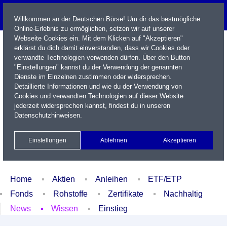
Willkommen an der Deutschen Börse! Um dir das bestmögliche
Online-Erlebnis zu ermöglichen, setzen wir auf unserer
Webseite Cookies ein. Mit dem Klicken auf "Akzeptieren"
erklärst du dich damit einverstanden, dass wir Cookies oder
verwandte Technologien verwenden dürfen. Über den Button
"Einstellungen" kannst du der Verwendung der genannten
Dienste im Einzelnen zustimmen oder widersprechen.
Detaillierte Informationen und wie du der Verwendung von
Cookies und verwandten Technologien auf dieser Website
Name / WKN / ISIN / Kürzel
jederzeit widersprechen kannst, findest du in unseren
Datenschutzhinweisen
.
Newsletter
Kontakt
English
Einstellungen
Ablehnen
Akzeptieren
Xetra Realtime
Watchlist
Portfolio
Login
Home
Aktien
Anleihen
ETF/ETP
Fonds
Rohstoffe
Zertifikate
Nachhaltig
News
Wissen
Einstieg