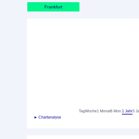
Frankfurt
Tag
Woche
1 Monat
6 Mon.
1 Jahr
3 J
► Chartanalyse