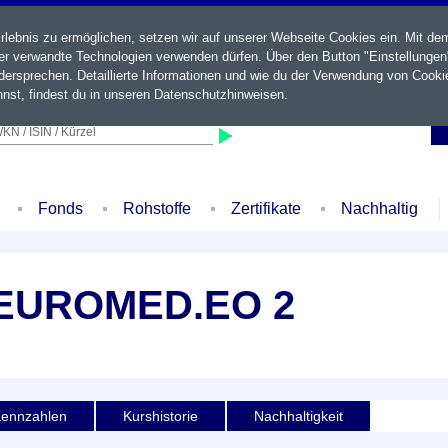
ebnis zu ermöglichen, setzen wir auf unserer Webseite Cookies ein. Mit de
der verwandte Technologien verwenden dürfen. Über den Button "Einstellungen
ersprechen. Detaillierte Informationen und wie du der Verwendung von Cooki
nst, findest du in unseren
Datenschutzhinweisen
.
KN / ISIN / Kürzel
Fonds
Rohstoffe
Zertifikate
Nachhaltig
EUROMED.EO 2
ennzahlen
Kurshistorie
Nachhaltigkeit