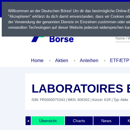
LIVE
Willkommen an der Deutschen Börse! Um dir das bestmögliche Online-Erl
"Akzeptieren" erklärst du dich damit einverstanden, dass wir Cookies o
der Verwendung der genannten Dienste im Einzelnen zustimmen oder wid
verwandten Technologien auf dieser Website jederzeit widersprechen kan
Name / W
Home
Aktien
Anleihen
ETF/ETP
LABORATOIRES 
ISIN: FR0000075343
| WKN: 806302
| Kürzel: 61R
| Typ: Aktie
Übersicht
Charts
News
K
◄