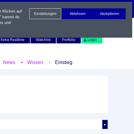
m Klicken auf
Einstellungen
Ablehnen
Akzeptieren
" kannst du
es und
Newsletter
Kontakt
English
Xetra Realtime
Watchlist
Portfolio
Login
News
Wissen
Einstieg
►