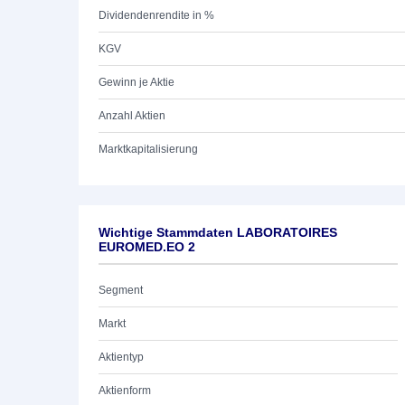
Dividendenrendite in %
KGV
Gewinn je Aktie
Anzahl Aktien
Marktkapitalisierung
Wichtige Stammdaten LABORATOIRES
EUROMED.EO 2
Segment
Markt
Aktientyp
Aktienform