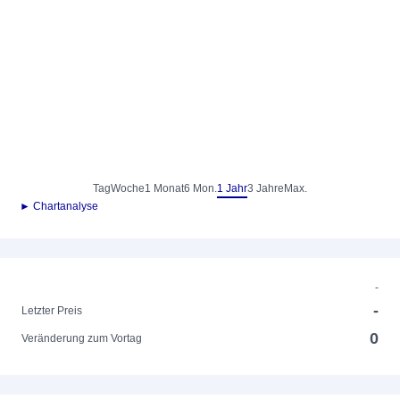
Tag
Woche
1 Monat
6 Mon.
1 Jahr
3 Jahre
Max.
► Chartanalyse
-
-
Letzter Preis
0
Veränderung zum Vortag