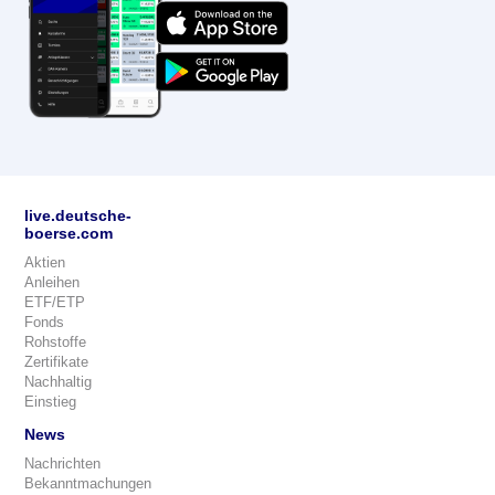
live.deutsche-
boerse.com
Aktien
Anleihen
ETF/ETP
Fonds
Rohstoffe
Zertifikate
Nachhaltig
Einstieg
News
Nachrichten
Bekanntmachungen