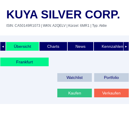
KUYA SILVER CORP.
ISIN: CA50149R1073
| WKN: A2QELV
| Kürzel: 6MR1
| Typ: Aktie
Übersicht
Charts
News
Kennzahlen
◄
►
Frankfurt
Watchlist
Portfolio
Kaufen
Verkaufen