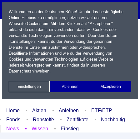
Willkommen an der Deutschen Börse! Um dir das bestmögliche
Online-Erlebnis zu ermöglichen, setzen wir auf unserer
Webseite Cookies ein. Mit dem Klicken auf "Akzeptieren"
erklärst du dich damit einverstanden, dass wir Cookies oder
verwandte Technologien verwenden dürfen. Über den Button
"Einstellungen" kannst du der Verwendung der genannten
Dienste im Einzelnen zustimmen oder widersprechen.
Detaillierte Informationen und wie du der Verwendung von
Cookies und verwandten Technologien auf dieser Website
Name / WKN / ISIN / Kürzel
jederzeit widersprechen kannst, findest du in unseren
Datenschutzhinweisen
.
Newsletter
Kontakt
English
Einstellungen
Ablehnen
Akzeptieren
Xetra Realtime
Watchlist
Portfolio
Login
Home
Aktien
Anleihen
ETF/ETP
Fonds
Rohstoffe
Zertifikate
Nachhaltig
News
Wissen
Einstieg