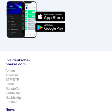
live.deutsche-
boerse.com
Aktien
Anleihen
ETF/ETP
Fonds
Rohstoffe
Zertifikate
Nachhaltig
Einstieg
News