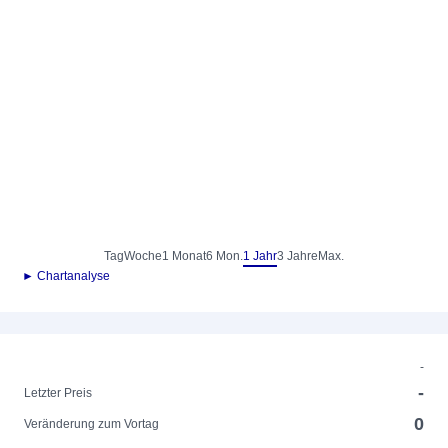
Tag
Woche
1 Monat
6 Mon.
1 Jahr
3 Jahre
Max.
► Chartanalyse
-
-
Letzter Preis
0
Veränderung zum Vortag