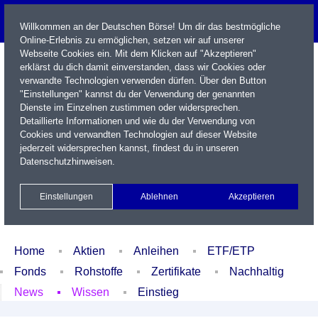
Willkommen an der Deutschen Börse! Um dir das bestmögliche
Online-Erlebnis zu ermöglichen, setzen wir auf unserer
Webseite Cookies ein. Mit dem Klicken auf "Akzeptieren"
erklärst du dich damit einverstanden, dass wir Cookies oder
verwandte Technologien verwenden dürfen. Über den Button
"Einstellungen" kannst du der Verwendung der genannten
Dienste im Einzelnen zustimmen oder widersprechen.
Detaillierte Informationen und wie du der Verwendung von
Cookies und verwandten Technologien auf dieser Website
Name / WKN / ISIN / Kürzel
jederzeit widersprechen kannst, findest du in unseren
Datenschutzhinweisen
.
Newsletter
Kontakt
English
Einstellungen
Ablehnen
Akzeptieren
Xetra Realtime
Watchlist
Portfolio
Login
Home
Aktien
Anleihen
ETF/ETP
Fonds
Rohstoffe
Zertifikate
Nachhaltig
News
Wissen
Einstieg