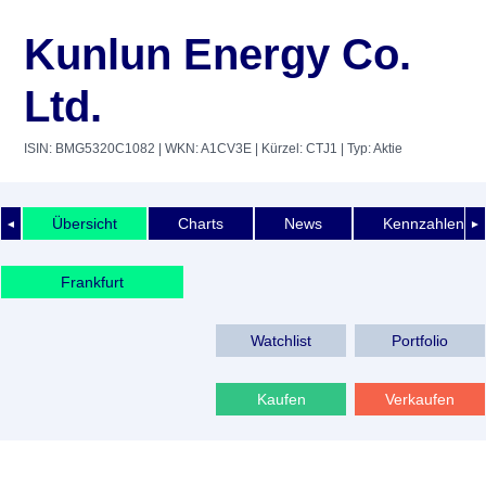
Kunlun Energy Co.
Ltd.
ISIN: BMG5320C1082
| WKN: A1CV3E
| Kürzel: CTJ1
| Typ: Aktie
Übersicht
Charts
News
Kennzahlen
◄
►
Frankfurt
Watchlist
Portfolio
Kaufen
Verkaufen