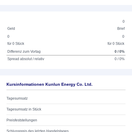
0
Geld
Brief
0
0
für 0 Stück
für 0 Stück
Differenz zum Vortag
0 / 0%
Spread absolut / relativ
0 / 0%
Kursinformationen Kunlun Energy Co. Ltd.
Tagesumsatz
Tagesumsatz in Stück
Preisfeststellungen
Schlusspreis des letzten Handelstages