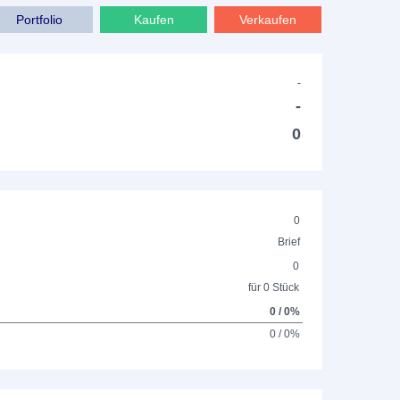
Portfolio
Kaufen
Verkaufen
-
-
0
0
Brief
0
für 0 Stück
0 / 0%
0 / 0%