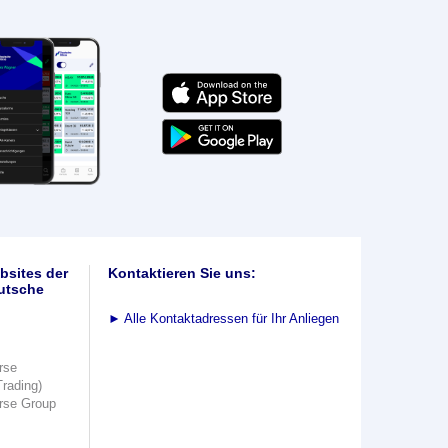
bsites der
Kontaktieren Sie uns:
utsche
►
Alle Kontaktadressen für Ihr Anliegen
rse
Trading)
rse Group