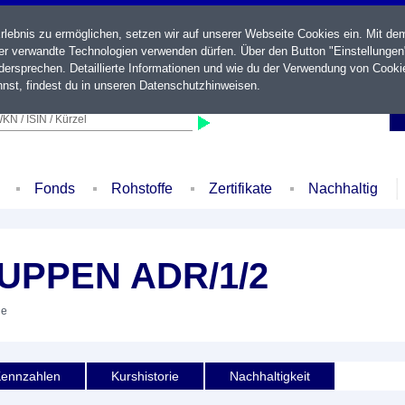
ebnis zu ermöglichen, setzen wir auf unserer Webseite Cookies ein. Mit de
der verwandte Technologien verwenden dürfen. Über den Button "Einstellungen
ersprechen. Detaillierte Informationen und wie du der Verwendung von Cooki
nst, findest du in unseren
Datenschutzhinweisen
.
KN / ISIN / Kürzel
Fonds
Rohstoffe
Zertifikate
Nachhaltig
PPEN ADR/1/2
ie
ennzahlen
Kurshistorie
Nachhaltigkeit