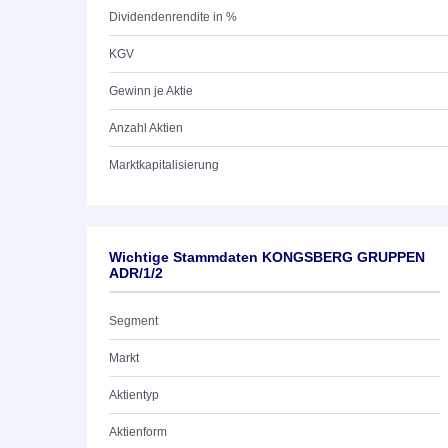
Dividendenrendite in %
KGV
Gewinn je Aktie
Anzahl Aktien
Marktkapitalisierung
Wichtige Stammdaten KONGSBERG GRUPPEN
ADR/1/2
Segment
Markt
Aktientyp
Aktienform