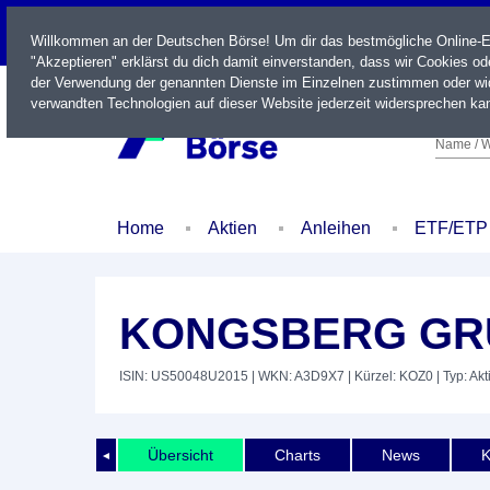
LIVE
Willkommen an der Deutschen Börse! Um dir das bestmögliche Online-Erl
"Akzeptieren" erklärst du dich damit einverstanden, dass wir Cookies o
der Verwendung der genannten Dienste im Einzelnen zustimmen oder wid
verwandten Technologien auf dieser Website jederzeit widersprechen kan
Name / W
Home
Aktien
Anleihen
ETF/ETP
KONGSBERG GRU
ISIN: US50048U2015
| WKN: A3D9X7
| Kürzel: KOZ0
| Typ: Akt
Übersicht
Charts
News
K
◄