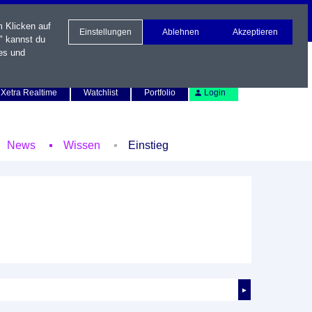
m Klicken auf
Einstellungen
Ablehnen
Akzeptieren
" kannst du
es und
Newsletter
Kontakt
English
Xetra Realtime
Watchlist
Portfolio
Login
News
Wissen
Einstieg
►