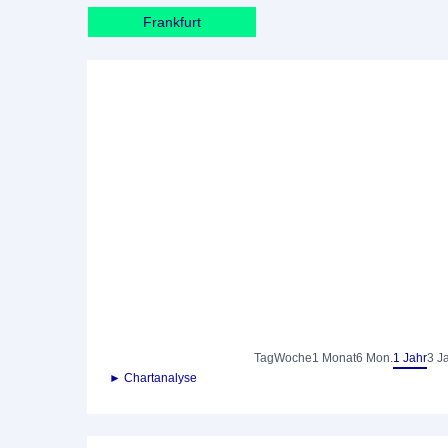
Frankfurt
Tag
Woche
1 Monat
6 Mon.
1 Jahr
3 J
► Chartanalyse