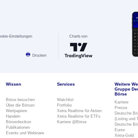
okie-Einstellungen
Charts von
Drucken
Wissen
Services
Weitere We
Gruppe De
Börse
Börse besuchen
Watchlist
Karriere
Über die Börsen
Portfolio
Presse
Wertpapiere
Xetra Realtime für Aktien
Deutsche Bö
Handeln
Xetra Realtime für ETFs
(Listing und 
Börsenlexikon
Karriere @Börse
Deutsche Bö
Publikationen
Eurex
Events und Webinare
Xetra-Gold