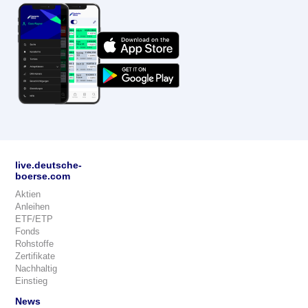
live.deutsche-
boerse.com
Aktien
Anleihen
ETF/ETP
Fonds
Rohstoffe
Zertifikate
Nachhaltig
Einstieg
News