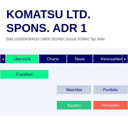
KOMATSU LTD.
SPONS. ADR 1
ISIN: US5004584018
| WKN: 922469
| Kürzel: KOMA
| Typ: Aktie
Übersicht
Charts
News
Kennzahlen
◄
►
Frankfurt
Watchlist
Portfolio
Kaufen
Verkaufen