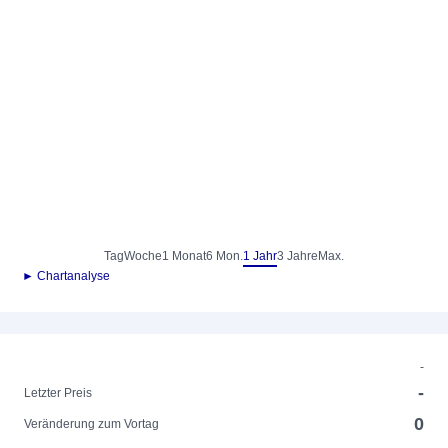
Tag
Woche
1 Monat
6 Mon.
1 Jahr
3 Jahre
Max.
► Chartanalyse
-
-
Letzter Preis
0
Veränderung zum Vortag