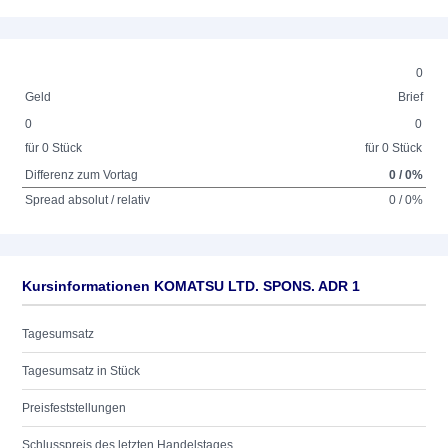
0
Geld
Brief
0
0
für 0 Stück
für 0 Stück
Differenz zum Vortag
0 / 0%
Spread absolut / relativ
0 / 0%
Kursinformationen KOMATSU LTD. SPONS. ADR 1
Tagesumsatz
Tagesumsatz in Stück
Preisfeststellungen
Schlusspreis des letzten Handelstages