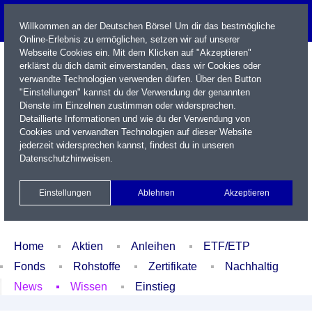
Willkommen an der Deutschen Börse! Um dir das bestmögliche
Online-Erlebnis zu ermöglichen, setzen wir auf unserer
Webseite Cookies ein. Mit dem Klicken auf "Akzeptieren"
erklärst du dich damit einverstanden, dass wir Cookies oder
verwandte Technologien verwenden dürfen. Über den Button
"Einstellungen" kannst du der Verwendung der genannten
Dienste im Einzelnen zustimmen oder widersprechen.
Detaillierte Informationen und wie du der Verwendung von
Cookies und verwandten Technologien auf dieser Website
Name / WKN / ISIN / Kürzel
jederzeit widersprechen kannst, findest du in unseren
Datenschutzhinweisen
.
Newsletter
Kontakt
English
Einstellungen
Ablehnen
Akzeptieren
Xetra Realtime
Watchlist
Portfolio
Login
Home
Aktien
Anleihen
ETF/ETP
Fonds
Rohstoffe
Zertifikate
Nachhaltig
News
Wissen
Einstieg