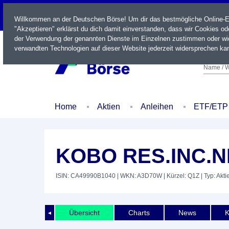
LIVE
Willkommen an der Deutschen Börse! Um dir das bestmögliche Online-Erl
"Akzeptieren" erklärst du dich damit einverstanden, dass wir Cookies o
der Verwendung der genannten Dienste im Einzelnen zustimmen oder wid
verwandten Technologien auf dieser Website jederzeit widersprechen kan
Name / W
Home
Aktien
Anleihen
ETF/ETP
KOBO RES.INC.
ISIN: CA49990B1040
| WKN: A3D70W
| Kürzel: Q1Z
| Typ: Akti
Übersicht
Charts
News
K
◄