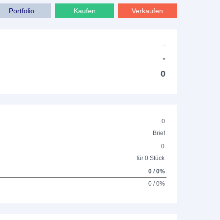
Portfolio
Kaufen
Verkaufen
-
-
0
0
Brief
0
für 0 Stück
0 / 0%
0 / 0%