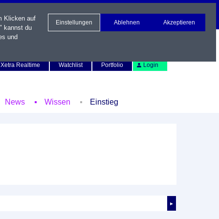
m Klicken auf
Einstellungen
Ablehnen
Akzeptieren
" kannst du
es und
Newsletter
Kontakt
English
Xetra Realtime
Watchlist
Portfolio
Login
News
Wissen
Einstieg
►