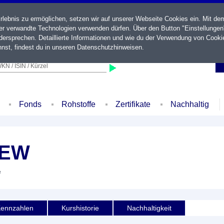
ebnis zu ermöglichen, setzen wir auf unserer Webseite Cookies ein. Mit de
der verwandte Technologien verwenden dürfen. Über den Button "Einstellungen
ersprechen. Detaillierte Informationen und wie du der Verwendung von Cooki
nst, findest du in unseren
Datenschutzhinweisen
.
KN / ISIN / Kürzel
Fonds
Rohstoffe
Zertifikate
Nachhaltig
NEW
e
ennzahlen
Kurshistorie
Nachhaltigkeit