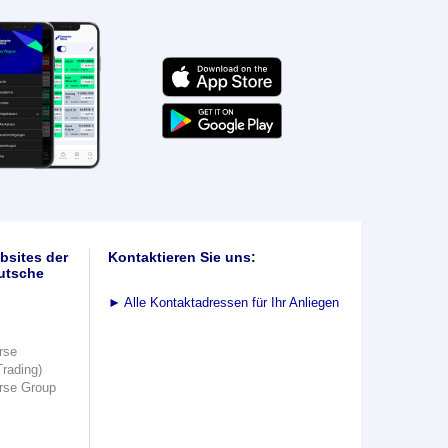
bsites der
Kontaktieren Sie uns:
utsche
►
Alle Kontaktadressen für Ihr Anliegen
rse
Trading)
rse Group