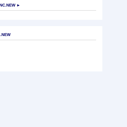
INC.NEW
►
C.NEW