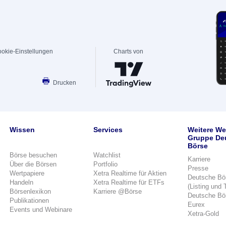
okie-Einstellungen
Charts von
Drucken
Wissen
Services
Weitere We
Gruppe De
Börse
Börse besuchen
Watchlist
Karriere
Über die Börsen
Portfolio
Presse
Wertpapiere
Xetra Realtime für Aktien
Deutsche Bö
Handeln
Xetra Realtime für ETFs
(Listing und 
Börsenlexikon
Karriere @Börse
Deutsche Bö
Publikationen
Eurex
Events und Webinare
Xetra-Gold