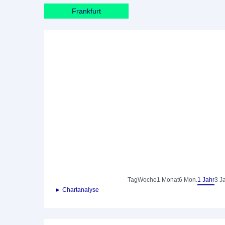
Frankfurt
Tag
Woche
1 Monat
6 Mon.
1 Jahr
3 J
► Chartanalyse