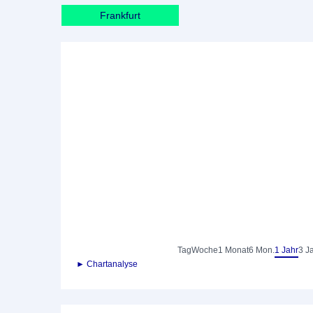
Frankfurt
Tag
Woche
1 Monat
6 Mon.
1 Jahr
3 J
► Chartanalyse