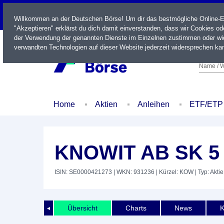
LIVE
Willkommen an der Deutschen Börse! Um dir das bestmögliche Online-Erl
"Akzeptieren" erklärst du dich damit einverstanden, dass wir Cookies o
der Verwendung der genannten Dienste im Einzelnen zustimmen oder wid
verwandten Technologien auf dieser Website jederzeit widersprechen kan
Name / W
Home
Aktien
Anleihen
ETF/ETP
KNOWIT AB SK 5
ISIN: SE0000421273
| WKN: 931236
| Kürzel: KOW
| Typ: Aktie
Übersicht
Charts
News
K
◄