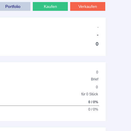
Portfolio
Kaufen
Verkaufen
-
-
0
0
Brief
0
für 0 Stück
0 / 0%
0 / 0%