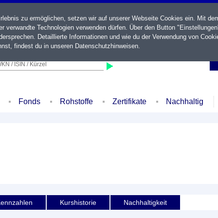
ebnis zu ermöglichen, setzen wir auf unserer Webseite Cookies ein. Mit de
der verwandte Technologien verwenden dürfen. Über den Button "Einstellungen
ersprechen. Detaillierte Informationen und wie du der Verwendung von Cooki
nst, findest du in unseren
Datenschutzhinweisen
.
KN / ISIN / Kürzel
Fonds
Rohstoffe
Zertifikate
Nachhaltig
ennzahlen
Kurshistorie
Nachhaltigkeit