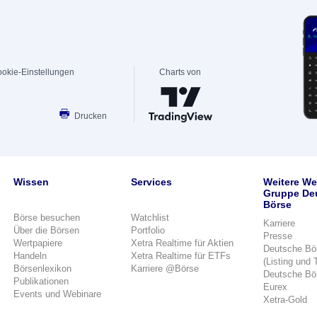
okie-Einstellungen
Charts von
Drucken
Wissen
Services
Weitere We
Gruppe De
Börse
Börse besuchen
Watchlist
Karriere
Über die Börsen
Portfolio
Presse
Wertpapiere
Xetra Realtime für Aktien
Deutsche Bö
Handeln
Xetra Realtime für ETFs
(Listing und 
Börsenlexikon
Karriere @Börse
Deutsche Bö
Publikationen
Eurex
Events und Webinare
Xetra-Gold