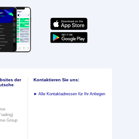
bsites der
Kontaktieren Sie uns:
utsche
►
Alle Kontaktadressen für Ihr Anliegen
rse
Trading)
rse Group