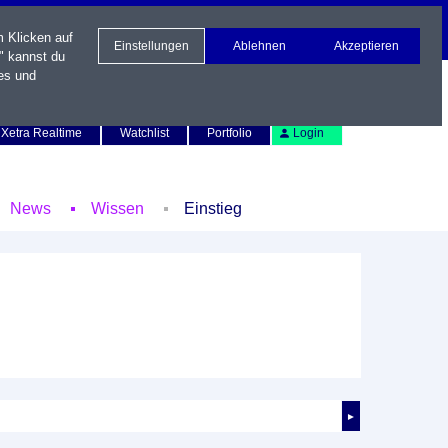
m Klicken auf
Einstellungen
Ablehnen
Akzeptieren
" kannst du
es und
Newsletter
Kontakt
English
Xetra Realtime
Watchlist
Portfolio
Login
News
Wissen
Einstieg
►