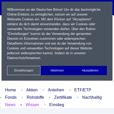
Willkommen an der Deutschen Börse! Um dir das bestmögliche
Online-Erlebnis zu ermöglichen, setzen wir auf unserer
Webseite Cookies ein. Mit dem Klicken auf "Akzeptieren"
erklärst du dich damit einverstanden, dass wir Cookies oder
verwandte Technologien verwenden dürfen. Über den Button
"Einstellungen" kannst du der Verwendung der genannten
Dienste im Einzelnen zustimmen oder widersprechen.
Detaillierte Informationen und wie du der Verwendung von
Cookies und verwandten Technologien auf dieser Website
Name / WKN / ISIN / Kürzel
jederzeit widersprechen kannst, findest du in unseren
Datenschutzhinweisen
.
Newsletter
Kontakt
English
Einstellungen
Ablehnen
Akzeptieren
Xetra Realtime
Watchlist
Portfolio
Login
Home
Aktien
Anleihen
ETF/ETP
Fonds
Rohstoffe
Zertifikate
Nachhaltig
News
Wissen
Einstieg