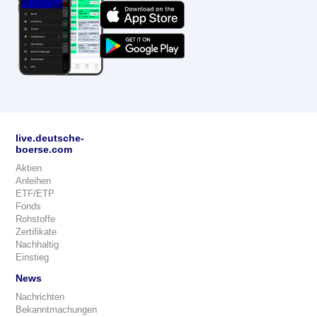
live.deutsche-
boerse.com
Aktien
Anleihen
ETF/ETP
Fonds
Rohstoffe
Zertifikate
Nachhaltig
Einstieg
News
Nachrichten
Bekanntmachungen