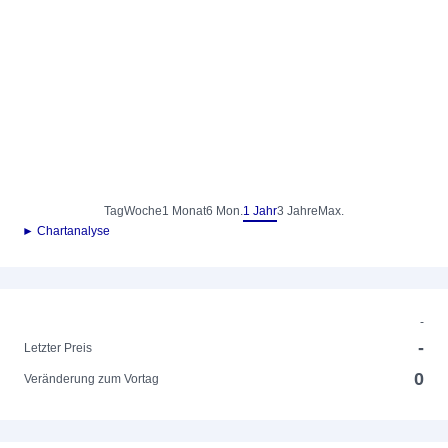
Tag
Woche
1 Monat
6 Mon.
1 Jahr
3 Jahre
Max.
► Chartanalyse
-
-
Letzter Preis
0
Veränderung zum Vortag