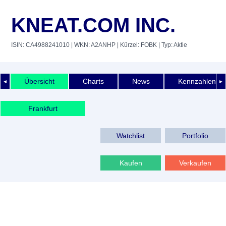
KNEAT.COM INC.
ISIN: CA4988241010
| WKN: A2ANHP
| Kürzel: FOBK
| Typ: Aktie
Übersicht
Charts
News
Kennzahlen
◄
►
Frankfurt
Watchlist
Portfolio
Kaufen
Verkaufen