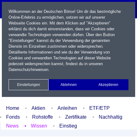
Willkommen an der Deutschen Börse! Um dir das bestmögliche
Online-Erlebnis zu ermöglichen, setzen wir auf unserer
Webseite Cookies ein. Mit dem Klicken auf "Akzeptieren"
erklärst du dich damit einverstanden, dass wir Cookies oder
verwandte Technologien verwenden dürfen. Über den Button
"Einstellungen" kannst du der Verwendung der genannten
Dienste im Einzelnen zustimmen oder widersprechen.
Detaillierte Informationen und wie du der Verwendung von
Cookies und verwandten Technologien auf dieser Website
Name / WKN / ISIN / Kürzel
jederzeit widersprechen kannst, findest du in unseren
Datenschutzhinweisen
.
Newsletter
Kontakt
English
Einstellungen
Ablehnen
Akzeptieren
Xetra Realtime
Watchlist
Portfolio
Login
Home
Aktien
Anleihen
ETF/ETP
Fonds
Rohstoffe
Zertifikate
Nachhaltig
News
Wissen
Einstieg