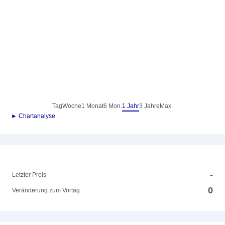
Tag
Woche
1 Monat
6 Mon.
1 Jahr
3 Jahre
Max.
► Chartanalyse
-
-
Letzter Preis
0
Veränderung zum Vortag