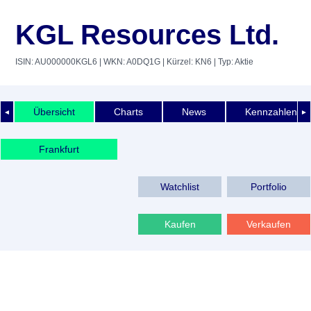
KGL Resources Ltd.
ISIN: AU000000KGL6
| WKN: A0DQ1G
| Kürzel: KN6
| Typ: Aktie
Übersicht
Charts
News
Kennzahlen
◄
►
Frankfurt
Watchlist
Portfolio
Kaufen
Verkaufen