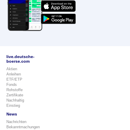
live.deutsche-
boerse.com
Aktien
Anleihen
ETF/ETP
Fonds
Rohstoffe
Zertifikate
Nachhaltig
Einstieg
News
Nachrichten
Bekanntmachungen