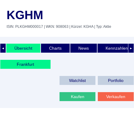
KGHM
ISIN: PLKGHM000017
| WKN: 908063
| Kürzel: KGHA
| Typ: Aktie
Übersicht
Charts
News
Kennzahlen
◄
►
Frankfurt
Watchlist
Portfolio
Kaufen
Verkaufen