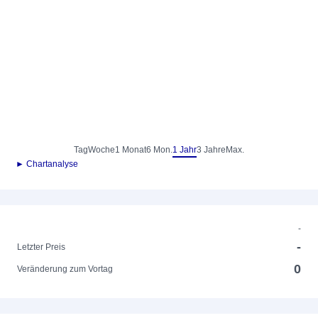
Tag
Woche
1 Monat
6 Mon.
1 Jahr
3 Jahre
Max.
► Chartanalyse
-
-
Letzter Preis
0
Veränderung zum Vortag