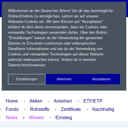
Willkommen an der Deutschen Börse! Um dir das bestmögliche
Online-Erlebnis zu ermöglichen, setzen wir auf unserer
Webseite Cookies ein. Mit dem Klicken auf "Akzeptieren"
erklärst du dich damit einverstanden, dass wir Cookies oder
verwandte Technologien verwenden dürfen. Über den Button
"Einstellungen" kannst du der Verwendung der genannten
Dienste im Einzelnen zustimmen oder widersprechen.
Detaillierte Informationen und wie du der Verwendung von
Cookies und verwandten Technologien auf dieser Website
Name / WKN / ISIN / Kürzel
jederzeit widersprechen kannst, findest du in unseren
Datenschutzhinweisen
.
Newsletter
Kontakt
English
Einstellungen
Ablehnen
Akzeptieren
Xetra Realtime
Watchlist
Portfolio
Login
Home
Aktien
Anleihen
ETF/ETP
Fonds
Rohstoffe
Zertifikate
Nachhaltig
News
Wissen
Einstieg