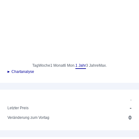
Tag
Woche
1 Monat
6 Mon.
1 Jahr
3 Jahre
Max.
► Chartanalyse
-
-
Letzter Preis
0
Veränderung zum Vortag