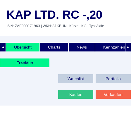
KAP LTD. RC -,20
ISIN: ZAE000171963
| WKN: A1KBHN
| Kürzel: KI8
| Typ: Aktie
Übersicht
Charts
News
Kennzahlen
◄
►
Frankfurt
Watchlist
Portfolio
Kaufen
Verkaufen