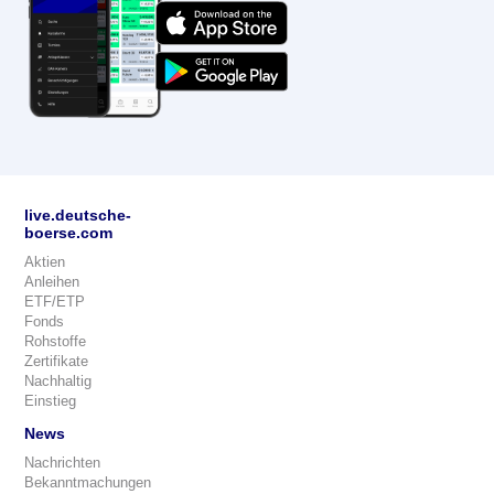
live.deutsche-
boerse.com
Aktien
Anleihen
ETF/ETP
Fonds
Rohstoffe
Zertifikate
Nachhaltig
Einstieg
News
Nachrichten
Bekanntmachungen