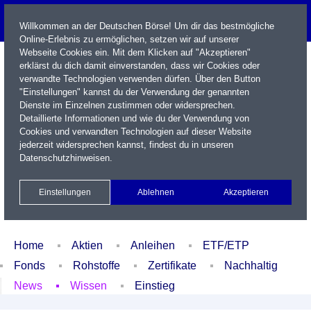
Willkommen an der Deutschen Börse! Um dir das bestmögliche
Online-Erlebnis zu ermöglichen, setzen wir auf unserer
Webseite Cookies ein. Mit dem Klicken auf "Akzeptieren"
erklärst du dich damit einverstanden, dass wir Cookies oder
verwandte Technologien verwenden dürfen. Über den Button
"Einstellungen" kannst du der Verwendung der genannten
Dienste im Einzelnen zustimmen oder widersprechen.
Detaillierte Informationen und wie du der Verwendung von
Cookies und verwandten Technologien auf dieser Website
Name / WKN / ISIN / Kürzel
jederzeit widersprechen kannst, findest du in unseren
Datenschutzhinweisen
.
Newsletter
Kontakt
English
Einstellungen
Ablehnen
Akzeptieren
Xetra Realtime
Watchlist
Portfolio
Login
Home
Aktien
Anleihen
ETF/ETP
Fonds
Rohstoffe
Zertifikate
Nachhaltig
News
Wissen
Einstieg