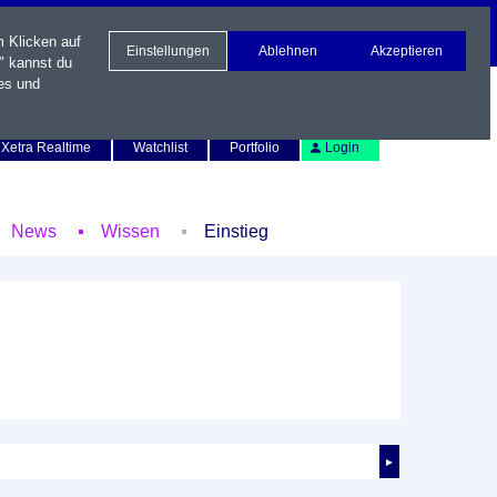
m Klicken auf
Einstellungen
Ablehnen
Akzeptieren
" kannst du
es und
Newsletter
Kontakt
English
Xetra Realtime
Watchlist
Portfolio
Login
News
Wissen
Einstieg
►