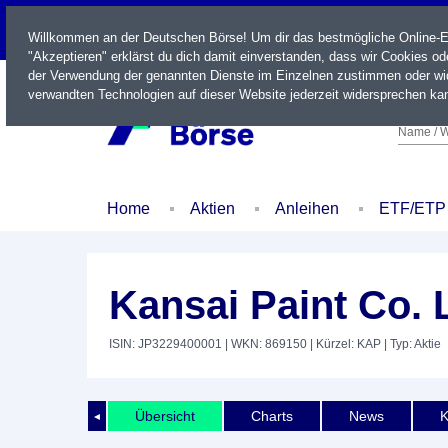
LIVE
Willkommen an der Deutschen Börse! Um dir das bestmögliche Online-Erl
"Akzeptieren" erklärst du dich damit einverstanden, dass wir Cookies o
der Verwendung der genannten Dienste im Einzelnen zustimmen oder wid
verwandten Technologien auf dieser Website jederzeit widersprechen kan
Name / W
Home
Aktien
Anleihen
ETF/ETP
Kansai Paint Co. 
ISIN: JP3229400001
| WKN: 869150
| Kürzel: KAP
| Typ: Aktie
Übersicht
Charts
News
K
◄