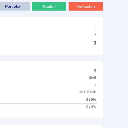
Portfolio
Kaufen
Verkaufen
-
-
0
0
Brief
0
für 0 Stück
0 / 0%
0 / 0%