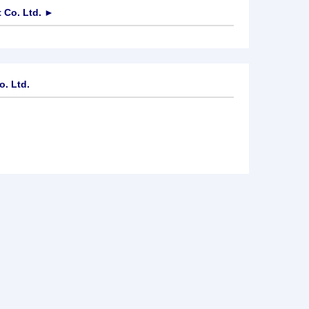
 Co. Ltd.
►
o. Ltd.