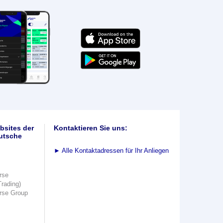
bsites der
Kontaktieren Sie uns:
utsche
►
Alle Kontaktadressen für Ihr Anliegen
rse
Trading)
rse Group