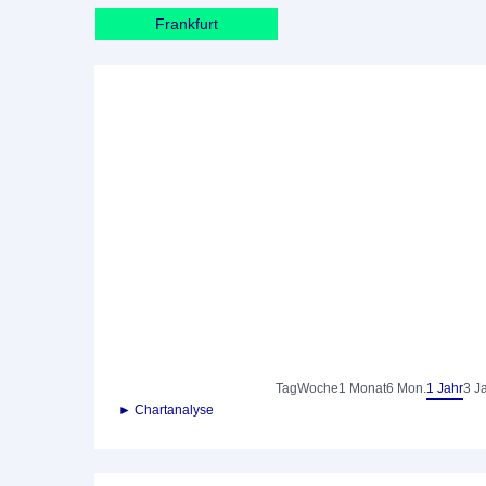
Frankfurt
Tag
Woche
1 Monat
6 Mon.
1 Jahr
3 J
► Chartanalyse