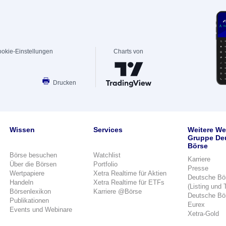
okie-Einstellungen
Charts von
Drucken
Wissen
Services
Weitere We
Gruppe De
Börse
Börse besuchen
Watchlist
Karriere
Über die Börsen
Portfolio
Presse
Wertpapiere
Xetra Realtime für Aktien
Deutsche Bö
Handeln
Xetra Realtime für ETFs
(Listing und 
Börsenlexikon
Karriere @Börse
Deutsche Bö
Publikationen
Eurex
Events und Webinare
Xetra-Gold