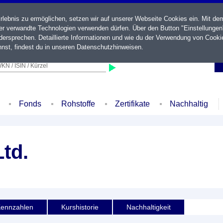
ebnis zu ermöglichen, setzen wir auf unserer Webseite Cookies ein. Mit de
der verwandte Technologien verwenden dürfen. Über den Button "Einstellungen
ersprechen. Detaillierte Informationen und wie du der Verwendung von Cooki
nst, findest du in unseren
Datenschutzhinweisen
.
KN / ISIN / Kürzel
Fonds
Rohstoffe
Zertifikate
Nachhaltig
Ltd.
ennzahlen
Kurshistorie
Nachhaltigkeit