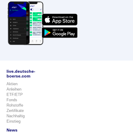
live.deutsche-
boerse.com
Aktien
Anleihen
ETF/ETP
Fonds
Rohstoffe
Zertifikate
Nachhaltig
Einstieg
News