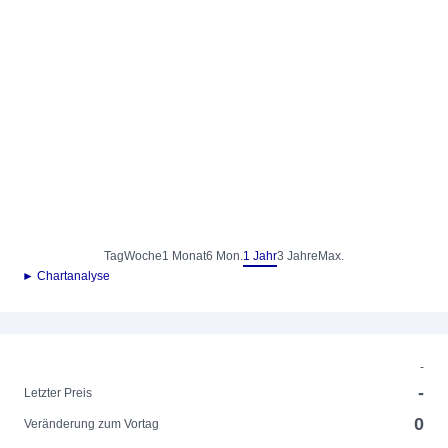
Tag
Woche
1 Monat
6 Mon.
1 Jahr
3 Jahre
Max.
► Chartanalyse
-
-
Letzter Preis
0
Veränderung zum Vortag