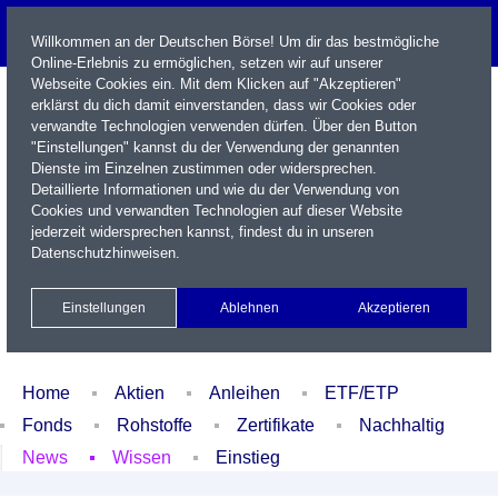
Willkommen an der Deutschen Börse! Um dir das bestmögliche
Online-Erlebnis zu ermöglichen, setzen wir auf unserer
Webseite Cookies ein. Mit dem Klicken auf "Akzeptieren"
erklärst du dich damit einverstanden, dass wir Cookies oder
verwandte Technologien verwenden dürfen. Über den Button
"Einstellungen" kannst du der Verwendung der genannten
Dienste im Einzelnen zustimmen oder widersprechen.
Detaillierte Informationen und wie du der Verwendung von
Cookies und verwandten Technologien auf dieser Website
Name / WKN / ISIN / Kürzel
jederzeit widersprechen kannst, findest du in unseren
Datenschutzhinweisen
.
Newsletter
Kontakt
English
Einstellungen
Ablehnen
Akzeptieren
Xetra Realtime
Watchlist
Portfolio
Login
Home
Aktien
Anleihen
ETF/ETP
Fonds
Rohstoffe
Zertifikate
Nachhaltig
News
Wissen
Einstieg