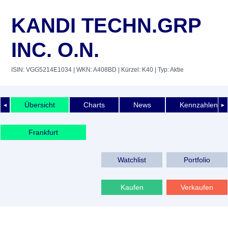
KANDI TECHN.GRP
INC. O.N.
ISIN: VGG5214E1034
| WKN: A408BD
| Kürzel: K40
| Typ: Aktie
Übersicht
Charts
News
Kennzahlen
◄
►
Frankfurt
Watchlist
Portfolio
Kaufen
Verkaufen