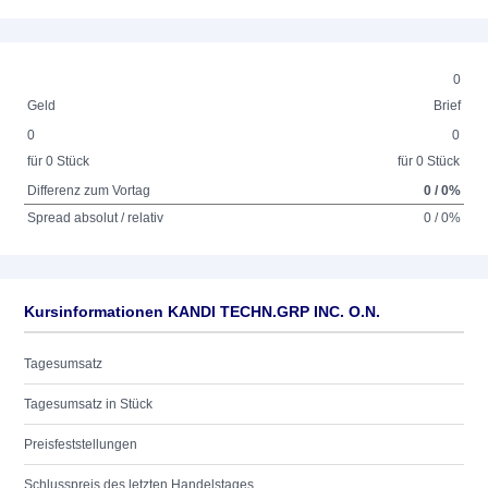
0
Geld
Brief
0
0
für 0 Stück
für 0 Stück
Differenz zum Vortag
0 / 0%
Spread absolut / relativ
0 / 0%
Kursinformationen KANDI TECHN.GRP INC. O.N.
Tagesumsatz
Tagesumsatz in Stück
Preisfeststellungen
Schlusspreis des letzten Handelstages