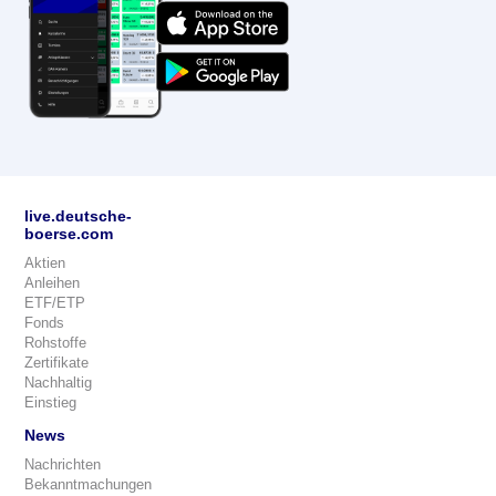
live.deutsche-
boerse.com
Aktien
Anleihen
ETF/ETP
Fonds
Rohstoffe
Zertifikate
Nachhaltig
Einstieg
News
Nachrichten
Bekanntmachungen