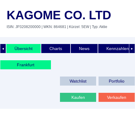
KAGOME CO. LTD
ISIN: JP3208200000
| WKN: 864681
| Kürzel: 5EW
| Typ: Aktie
Übersicht
Charts
News
Kennzahlen
◄
►
Frankfurt
Watchlist
Portfolio
Kaufen
Verkaufen