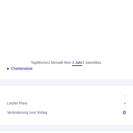
Tag
Woche
1 Monat
6 Mon.
1 Jahr
3 Jahre
Max.
► Chartanalyse
-
-
Letzter Preis
0
Veränderung zum Vortag