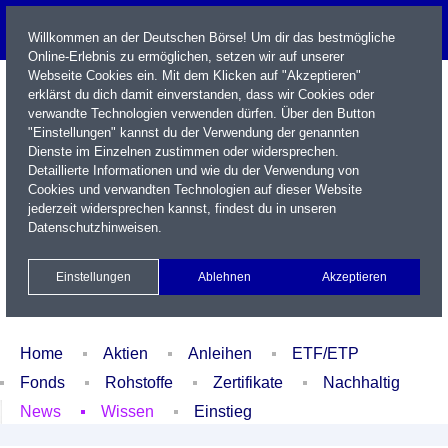
Willkommen an der Deutschen Börse! Um dir das bestmögliche
Online-Erlebnis zu ermöglichen, setzen wir auf unserer
Webseite Cookies ein. Mit dem Klicken auf "Akzeptieren"
erklärst du dich damit einverstanden, dass wir Cookies oder
verwandte Technologien verwenden dürfen. Über den Button
"Einstellungen" kannst du der Verwendung der genannten
Dienste im Einzelnen zustimmen oder widersprechen.
Detaillierte Informationen und wie du der Verwendung von
Cookies und verwandten Technologien auf dieser Website
Name / WKN / ISIN / Kürzel
jederzeit widersprechen kannst, findest du in unseren
Datenschutzhinweisen
.
Newsletter
Kontakt
English
Einstellungen
Ablehnen
Akzeptieren
Xetra Realtime
Watchlist
Portfolio
Login
Home
Aktien
Anleihen
ETF/ETP
Fonds
Rohstoffe
Zertifikate
Nachhaltig
News
Wissen
Einstieg