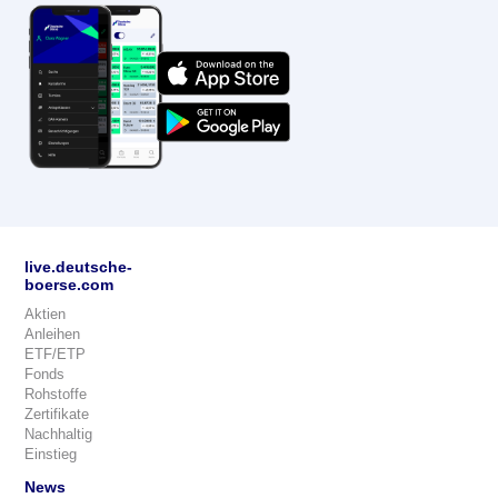
live.deutsche-
boerse.com
Aktien
Anleihen
ETF/ETP
Fonds
Rohstoffe
Zertifikate
Nachhaltig
Einstieg
News