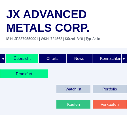
JX ADVANCED
METALS CORP.
ISIN: JP3379550001
| WKN: 724563
| Kürzel: BY8
| Typ: Aktie
Übersicht
Charts
News
Kennzahlen
◄
►
Frankfurt
Watchlist
Portfolio
Kaufen
Verkaufen