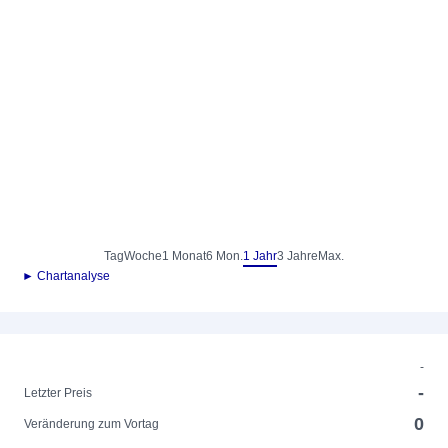
Tag
Woche
1 Monat
6 Mon.
1 Jahr
3 Jahre
Max.
► Chartanalyse
-
-
Letzter Preis
0
Veränderung zum Vortag