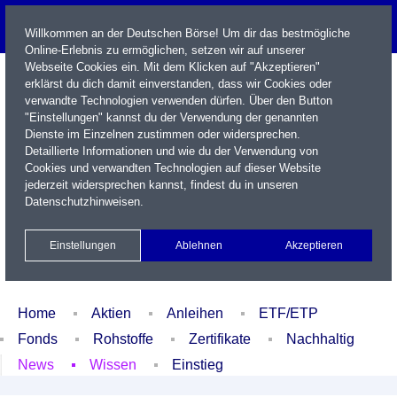
Willkommen an der Deutschen Börse! Um dir das bestmögliche
Online-Erlebnis zu ermöglichen, setzen wir auf unserer
Webseite Cookies ein. Mit dem Klicken auf "Akzeptieren"
erklärst du dich damit einverstanden, dass wir Cookies oder
verwandte Technologien verwenden dürfen. Über den Button
"Einstellungen" kannst du der Verwendung der genannten
Dienste im Einzelnen zustimmen oder widersprechen.
Detaillierte Informationen und wie du der Verwendung von
Cookies und verwandten Technologien auf dieser Website
Name / WKN / ISIN / Kürzel
jederzeit widersprechen kannst, findest du in unseren
Datenschutzhinweisen
.
Newsletter
Kontakt
English
Einstellungen
Ablehnen
Akzeptieren
Xetra Realtime
Watchlist
Portfolio
Login
Home
Aktien
Anleihen
ETF/ETP
Fonds
Rohstoffe
Zertifikate
Nachhaltig
News
Wissen
Einstieg