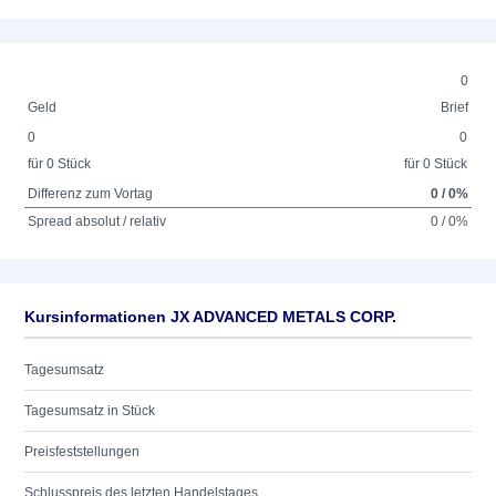
0
Geld
Brief
0
0
für 0 Stück
für 0 Stück
Differenz zum Vortag
0 / 0%
Spread absolut / relativ
0 / 0%
Kursinformationen JX ADVANCED METALS CORP.
Tagesumsatz
Tagesumsatz in Stück
Preisfeststellungen
Schlusspreis des letzten Handelstages