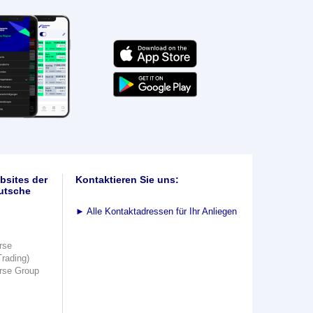
bsites der
Kontaktieren Sie uns:
utsche
►
Alle Kontaktadressen für Ihr Anliegen
rse
Trading)
rse Group