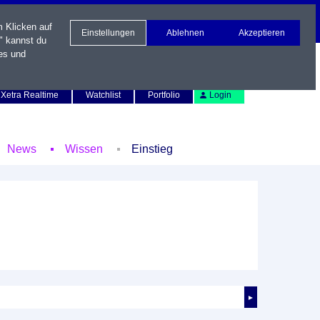
m Klicken auf
Einstellungen
Ablehnen
Akzeptieren
" kannst du
es und
Newsletter
Kontakt
English
Xetra Realtime
Watchlist
Portfolio
Login
News
Wissen
Einstieg
►