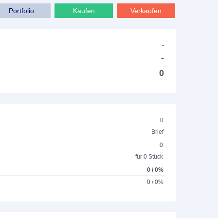
Portfolio
Kaufen
Verkaufen
-
-
0
0
Brief
0
für 0 Stück
0 / 0%
0 / 0%