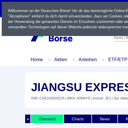
LIVE
Willkommen an der Deutschen Börse! Um dir das bestmögliche Online-Erl
"Akzeptieren" erklärst du dich damit einverstanden, dass wir Cookies o
der Verwendung der genannten Dienste im Einzelnen zustimmen oder wid
verwandten Technologien auf dieser Website jederzeit widersprechen kan
Name / W
Home
Aktien
Anleihen
ETF/ETP
JIANGSU EXPRE
ISIN: CNE1000003J5
| WKN: A0M4YD
| Kürzel: JE2
| Typ: Aktie
Übersicht
Charts
News
K
◄