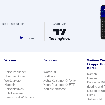
okie-Einstellungen
Charts von
Drucken
Wissen
Services
Weitere We
Gruppe De
Börse
Börse besuchen
Watchlist
Karriere
Über die Börsen
Portfolio
Presse
Wertpapiere
Xetra Realtime für Aktien
Deutsche Bö
Handeln
Xetra Realtime für ETFs
(Listing und 
Börsenlexikon
Karriere @Börse
Deutsche Bö
Publikationen
Eurex
Events und Webinare
Xetra-Gold