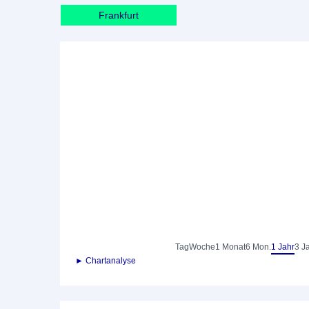
Frankfurt
Tag
Woche
1 Monat
6 Mon.
1 Jahr
3 J
► Chartanalyse