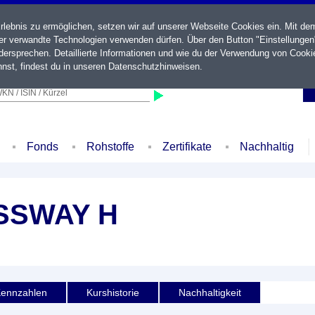
ebnis zu ermöglichen, setzen wir auf unserer Webseite Cookies ein. Mit de
der verwandte Technologien verwenden dürfen. Über den Button "Einstellungen
ersprechen. Detaillierte Informationen und wie du der Verwendung von Cooki
nst, findest du in unseren
Datenschutzhinweisen
.
KN / ISIN / Kürzel
Fonds
Rohstoffe
Zertifikate
Nachhaltig
SSWAY H
ennzahlen
Kurshistorie
Nachhaltigkeit