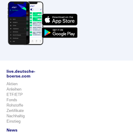
live.deutsche-
boerse.com
Aktien
Anleihen
ETF/ETP
Fonds
Rohstoffe
Zertifikate
Nachhaltig
Einstieg
News