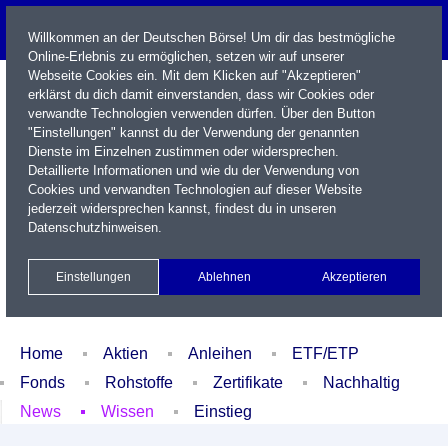
Willkommen an der Deutschen Börse! Um dir das bestmögliche
Online-Erlebnis zu ermöglichen, setzen wir auf unserer
Webseite Cookies ein. Mit dem Klicken auf "Akzeptieren"
erklärst du dich damit einverstanden, dass wir Cookies oder
verwandte Technologien verwenden dürfen. Über den Button
"Einstellungen" kannst du der Verwendung der genannten
Dienste im Einzelnen zustimmen oder widersprechen.
Detaillierte Informationen und wie du der Verwendung von
Cookies und verwandten Technologien auf dieser Website
Name / WKN / ISIN / Kürzel
jederzeit widersprechen kannst, findest du in unseren
Datenschutzhinweisen
.
Newsletter
Kontakt
English
Einstellungen
Ablehnen
Akzeptieren
Xetra Realtime
Watchlist
Portfolio
Login
Home
Aktien
Anleihen
ETF/ETP
Fonds
Rohstoffe
Zertifikate
Nachhaltig
News
Wissen
Einstieg