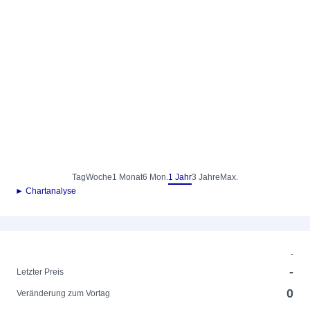
Tag
Woche
1 Monat
6 Mon.
1 Jahr
3 Jahre
Max.
► Chartanalyse
-
-
Letzter Preis
0
Veränderung zum Vortag