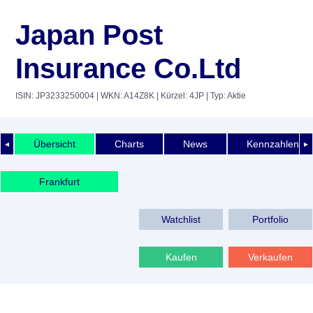
Japan Post
Insurance Co.Ltd
ISIN: JP3233250004
| WKN: A14Z8K
| Kürzel: 4JP
| Typ: Aktie
Übersicht
Charts
News
Kennzahlen
◄
►
Frankfurt
Watchlist
Portfolio
Kaufen
Verkaufen