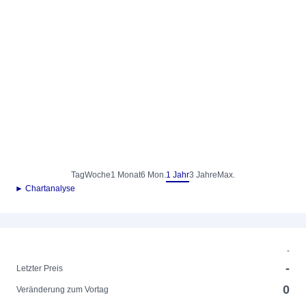
Tag
Woche
1 Monat
6 Mon.
1 Jahr
3 Jahre
Max.
► Chartanalyse
-
-
Letzter Preis
0
Veränderung zum Vortag