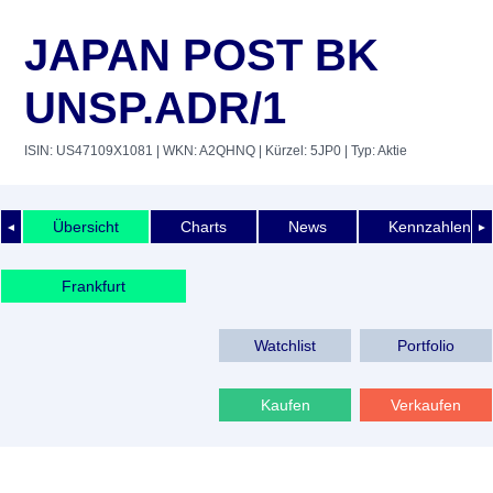
JAPAN POST BK
UNSP.ADR/1
ISIN: US47109X1081
| WKN: A2QHNQ
| Kürzel: 5JP0
| Typ: Aktie
Übersicht
Charts
News
Kennzahlen
◄
►
Frankfurt
Watchlist
Portfolio
Kaufen
Verkaufen