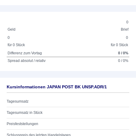
0
Geld
Brief
0
0
für 0 Stück
für 0 Stück
Differenz zum Vortag
0 / 0%
Spread absolut / relativ
0 / 0%
Kursinformationen JAPAN POST BK UNSP.ADR/1
Tagesumsatz
Tagesumsatz in Stück
Preisfeststellungen
Schlusspreis des letzten Handelstages