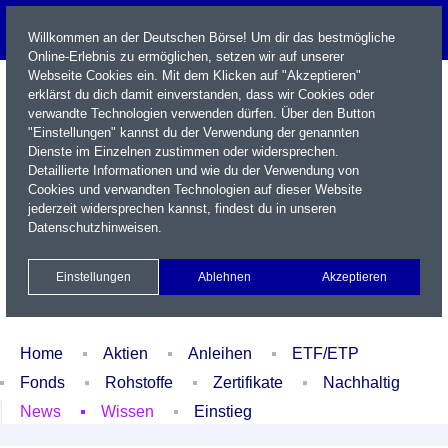
Willkommen an der Deutschen Börse! Um dir das bestmögliche
Online-Erlebnis zu ermöglichen, setzen wir auf unserer
Webseite Cookies ein. Mit dem Klicken auf "Akzeptieren"
erklärst du dich damit einverstanden, dass wir Cookies oder
verwandte Technologien verwenden dürfen. Über den Button
"Einstellungen" kannst du der Verwendung der genannten
Dienste im Einzelnen zustimmen oder widersprechen.
Detaillierte Informationen und wie du der Verwendung von
Cookies und verwandten Technologien auf dieser Website
Name / WKN / ISIN / Kürzel
jederzeit widersprechen kannst, findest du in unseren
Datenschutzhinweisen
.
Newsletter
Kontakt
English
Einstellungen
Ablehnen
Akzeptieren
Xetra Realtime
Watchlist
Portfolio
Login
Home
Aktien
Anleihen
ETF/ETP
Fonds
Rohstoffe
Zertifikate
Nachhaltig
News
Wissen
Einstieg