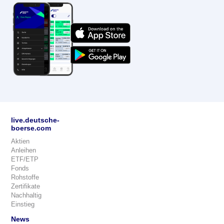
live.deutsche-
boerse.com
Aktien
Anleihen
ETF/ETP
Fonds
Rohstoffe
Zertifikate
Nachhaltig
Einstieg
News