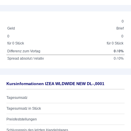
0
Geld
Brief
0
0
für 0 Stück
für 0 Stück
Differenz zum Vortag
0 / 0%
Spread absolut / relativ
0 / 0%
Kursinformationen IZEA WLDWIDE NEW DL-,0001
Tagesumsatz
Tagesumsatz in Stück
Preisfeststellungen
Schlusspreis des letzten Handelstages