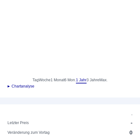
Tag
Woche
1 Monat
6 Mon.
1 Jahr
3 Jahre
Max.
► Chartanalyse
-
-
Letzter Preis
0
Veränderung zum Vortag