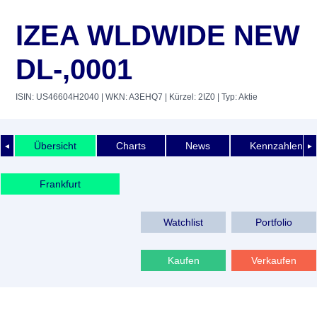
IZEA WLDWIDE NEW
DL-,0001
ISIN: US46604H2040
| WKN: A3EHQ7
| Kürzel: 2IZ0
| Typ: Aktie
Übersicht
Charts
News
Kennzahlen
◄
►
Frankfurt
Watchlist
Portfolio
Kaufen
Verkaufen