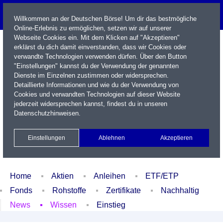
Willkommen an der Deutschen Börse! Um dir das bestmögliche
Online-Erlebnis zu ermöglichen, setzen wir auf unserer
Webseite Cookies ein. Mit dem Klicken auf "Akzeptieren"
erklärst du dich damit einverstanden, dass wir Cookies oder
verwandte Technologien verwenden dürfen. Über den Button
"Einstellungen" kannst du der Verwendung der genannten
Dienste im Einzelnen zustimmen oder widersprechen.
Detaillierte Informationen und wie du der Verwendung von
Cookies und verwandten Technologien auf dieser Website
Name / WKN / ISIN / Kürzel
jederzeit widersprechen kannst, findest du in unseren
Datenschutzhinweisen
.
Newsletter
Kontakt
English
Einstellungen
Ablehnen
Akzeptieren
Xetra Realtime
Watchlist
Portfolio
Login
Home
Aktien
Anleihen
ETF/ETP
Fonds
Rohstoffe
Zertifikate
Nachhaltig
News
Wissen
Einstieg