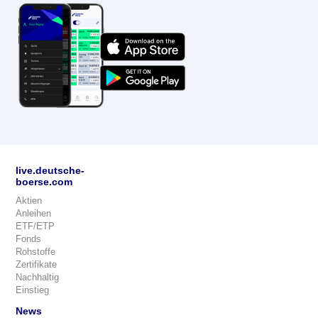
live.deutsche-
boerse.com
Aktien
Anleihen
ETF/ETP
Fonds
Rohstoffe
Zertifikate
Nachhaltig
Einstieg
News