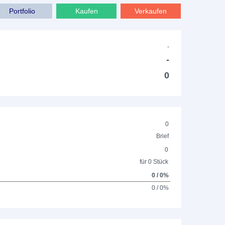
Portfolio
Kaufen
Verkaufen
-
-
0
0
Brief
0
für 0 Stück
0 / 0%
0 / 0%