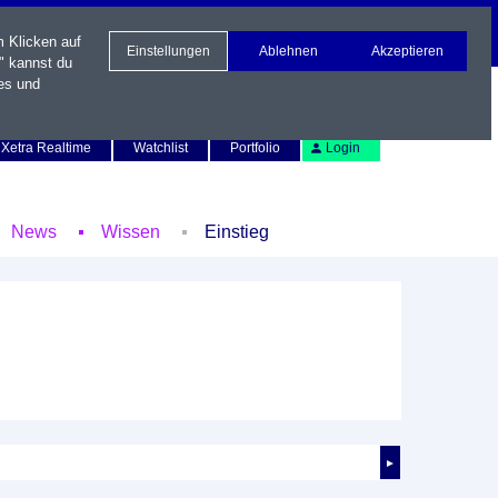
m Klicken auf
Einstellungen
Ablehnen
Akzeptieren
" kannst du
es und
Newsletter
Kontakt
English
Xetra Realtime
Watchlist
Portfolio
Login
News
Wissen
Einstieg
►