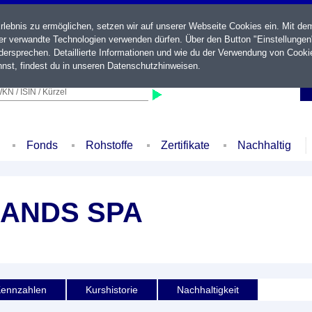
ebnis zu ermöglichen, setzen wir auf unserer Webseite Cookies ein. Mit de
der verwandte Technologien verwenden dürfen. Über den Button "Einstellungen
ersprechen. Detaillierte Informationen und wie du der Verwendung von Cooki
nst, findest du in unseren
Datenschutzhinweisen
.
KN / ISIN / Kürzel
Fonds
Rohstoffe
Zertifikate
Nachhaltig
RANDS SPA
ennzahlen
Kurshistorie
Nachhaltigkeit