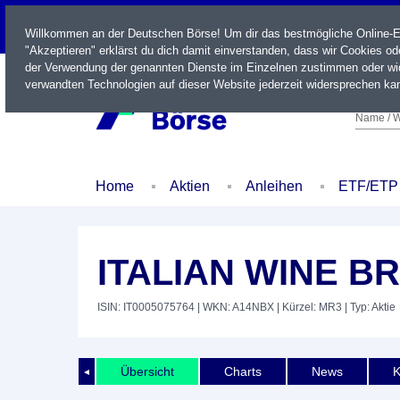
LIVE
Willkommen an der Deutschen Börse! Um dir das bestmögliche Online-Erl
"Akzeptieren" erklärst du dich damit einverstanden, dass wir Cookies o
der Verwendung der genannten Dienste im Einzelnen zustimmen oder wid
verwandten Technologien auf dieser Website jederzeit widersprechen kan
Name / W
Home
Aktien
Anleihen
ETF/ETP
ITALIAN WINE B
ISIN: IT0005075764
| WKN: A14NBX
| Kürzel: MR3
| Typ: Aktie
Übersicht
Charts
News
K
◄