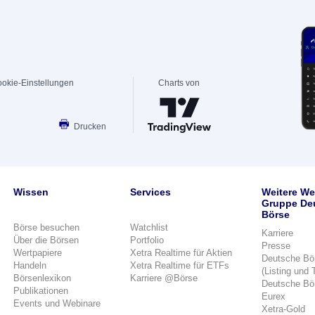
okie-Einstellungen
Charts von
Drucken
Wissen
Services
Weitere We
Gruppe De
Börse
Börse besuchen
Watchlist
Karriere
Über die Börsen
Portfolio
Presse
Wertpapiere
Xetra Realtime für Aktien
Deutsche Bö
Handeln
Xetra Realtime für ETFs
(Listing und 
Börsenlexikon
Karriere @Börse
Deutsche Bö
Publikationen
Eurex
Events und Webinare
Xetra-Gold