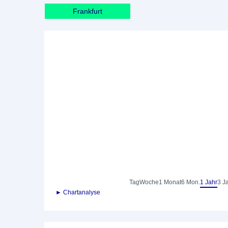
Frankfurt
Tag
Woche
1 Monat
6 Mon.
1 Jahr
3 J
► Chartanalyse