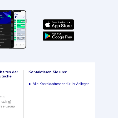
bsites der
Kontaktieren Sie uns:
utsche
►
Alle Kontaktadressen für Ihr Anliegen
rse
Trading)
rse Group