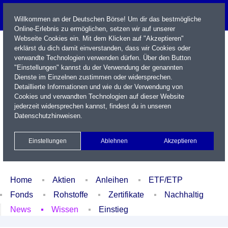
Willkommen an der Deutschen Börse! Um dir das bestmögliche
Online-Erlebnis zu ermöglichen, setzen wir auf unserer
Webseite Cookies ein. Mit dem Klicken auf "Akzeptieren"
erklärst du dich damit einverstanden, dass wir Cookies oder
verwandte Technologien verwenden dürfen. Über den Button
"Einstellungen" kannst du der Verwendung der genannten
Dienste im Einzelnen zustimmen oder widersprechen.
Detaillierte Informationen und wie du der Verwendung von
Cookies und verwandten Technologien auf dieser Website
Name / WKN / ISIN / Kürzel
jederzeit widersprechen kannst, findest du in unseren
Datenschutzhinweisen
.
Newsletter
Kontakt
English
Einstellungen
Ablehnen
Akzeptieren
Xetra Realtime
Watchlist
Portfolio
Login
Home
Aktien
Anleihen
ETF/ETP
Fonds
Rohstoffe
Zertifikate
Nachhaltig
News
Wissen
Einstieg