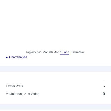
Tag
Woche
1 Monat
6 Mon.
1 Jahr
3 Jahre
Max.
► Chartanalyse
-
-
Letzter Preis
0
Veränderung zum Vortag