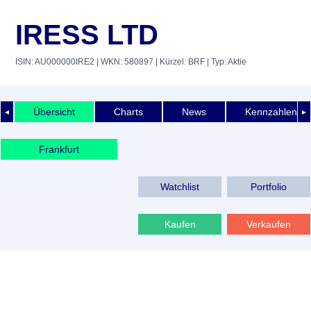
IRESS LTD
ISIN: AU000000IRE2
| WKN: 580897
| Kürzel: BRF
| Typ: Aktie
Übersicht
Charts
News
Kennzahlen
◄
►
Frankfurt
Watchlist
Portfolio
Kaufen
Verkaufen