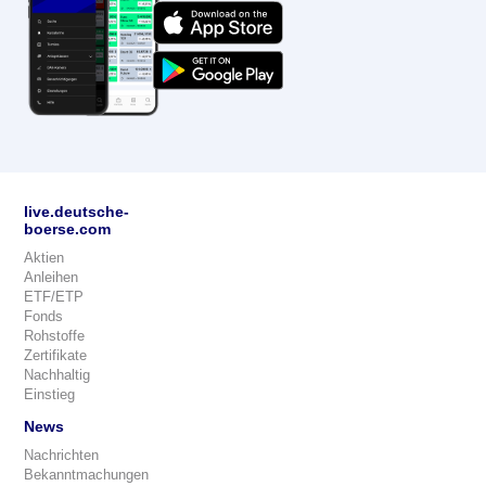
live.deutsche-
boerse.com
Aktien
Anleihen
ETF/ETP
Fonds
Rohstoffe
Zertifikate
Nachhaltig
Einstieg
News
Nachrichten
Bekanntmachungen