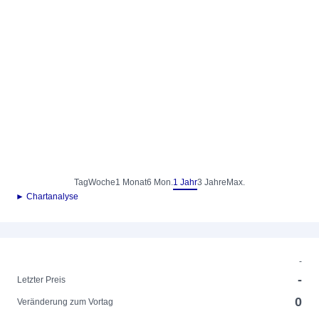
Tag
Woche
1 Monat
6 Mon.
1 Jahr
3 Jahre
Max.
► Chartanalyse
-
-
Letzter Preis
0
Veränderung zum Vortag