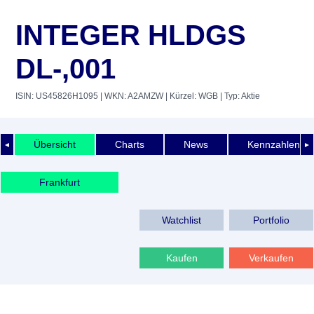
INTEGER HLDGS
DL-,001
ISIN: US45826H1095
| WKN: A2AMZW
| Kürzel: WGB
| Typ: Aktie
Übersicht
Charts
News
Kennzahlen
◄
►
Frankfurt
Watchlist
Portfolio
Kaufen
Verkaufen