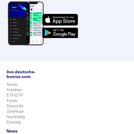
live.deutsche-
boerse.com
Aktien
Anleihen
ETF/ETP
Fonds
Rohstoffe
Zertifikate
Nachhaltig
Einstieg
News