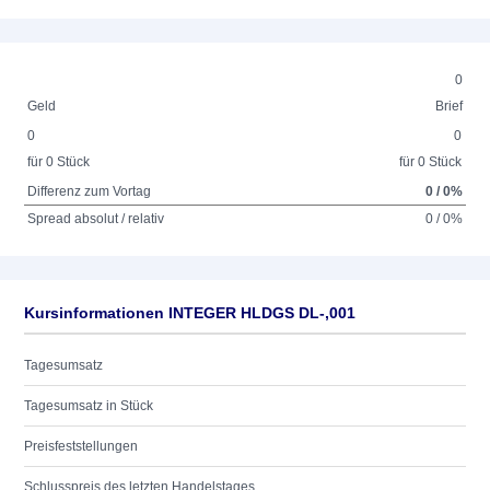
0
Geld
Brief
0
0
für 0 Stück
für 0 Stück
Differenz zum Vortag
0 / 0%
Spread absolut / relativ
0 / 0%
Kursinformationen INTEGER HLDGS DL-,001
Tagesumsatz
Tagesumsatz in Stück
Preisfeststellungen
Schlusspreis des letzten Handelstages