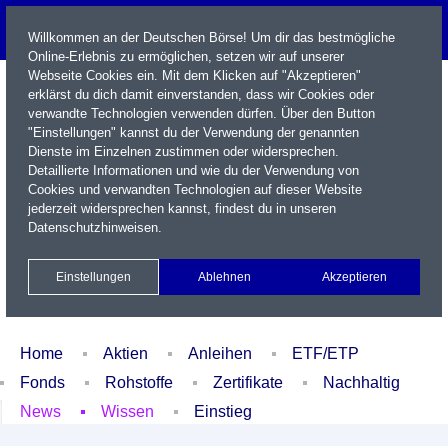
Willkommen an der Deutschen Börse! Um dir das bestmögliche
Online-Erlebnis zu ermöglichen, setzen wir auf unserer
Webseite Cookies ein. Mit dem Klicken auf "Akzeptieren"
erklärst du dich damit einverstanden, dass wir Cookies oder
verwandte Technologien verwenden dürfen. Über den Button
"Einstellungen" kannst du der Verwendung der genannten
Dienste im Einzelnen zustimmen oder widersprechen.
Detaillierte Informationen und wie du der Verwendung von
Cookies und verwandten Technologien auf dieser Website
Name / WKN / ISIN / Kürzel
jederzeit widersprechen kannst, findest du in unseren
Datenschutzhinweisen
.
Newsletter
Kontakt
English
Einstellungen
Ablehnen
Akzeptieren
Xetra Realtime
Watchlist
Portfolio
Login
Home
Aktien
Anleihen
ETF/ETP
Fonds
Rohstoffe
Zertifikate
Nachhaltig
News
Wissen
Einstieg