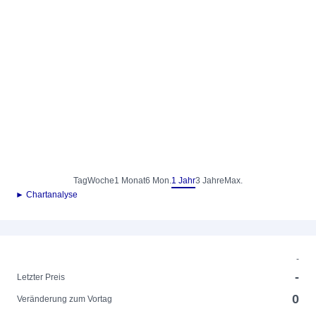
Tag
Woche
1 Monat
6 Mon.
1 Jahr
3 Jahre
Max.
► Chartanalyse
-
-
Letzter Preis
0
Veränderung zum Vortag