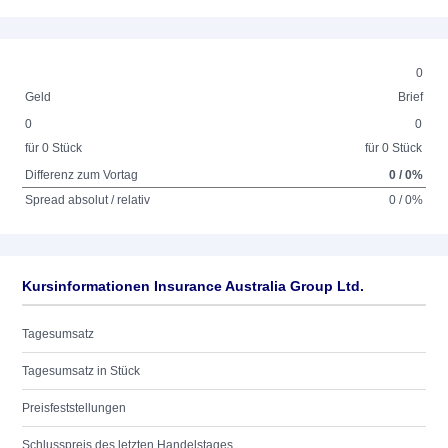
0
Geld
Brief
0
0
für 0 Stück
für 0 Stück
Differenz zum Vortag
0 / 0%
Spread absolut / relativ
0 / 0%
Kursinformationen Insurance Australia Group Ltd.
Tagesumsatz
Tagesumsatz in Stück
Preisfeststellungen
Schlusspreis des letzten Handelstages