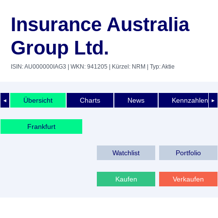
Insurance Australia
Group Ltd.
ISIN: AU000000IAG3
| WKN: 941205
| Kürzel: NRM
| Typ: Aktie
Übersicht
Charts
News
Kennzahlen
◄
►
Frankfurt
Watchlist
Portfolio
Kaufen
Verkaufen