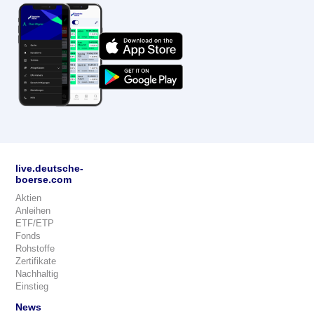
live.deutsche-
boerse.com
Aktien
Anleihen
ETF/ETP
Fonds
Rohstoffe
Zertifikate
Nachhaltig
Einstieg
News