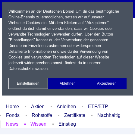
Willkommen an der Deutschen Börse! Um dir das bestmögliche
Online-Erlebnis zu ermöglichen, setzen wir auf unserer
Webseite Cookies ein. Mit dem Klicken auf "Akzeptieren"
erklärst du dich damit einverstanden, dass wir Cookies oder
verwandte Technologien verwenden dürfen. Über den Button
"Einstellungen" kannst du der Verwendung der genannten
Dienste im Einzelnen zustimmen oder widersprechen.
Detaillierte Informationen und wie du der Verwendung von
Cookies und verwandten Technologien auf dieser Website
Name / WKN / ISIN / Kürzel
jederzeit widersprechen kannst, findest du in unseren
Datenschutzhinweisen
.
Newsletter
Kontakt
English
Einstellungen
Ablehnen
Akzeptieren
Xetra Realtime
Watchlist
Portfolio
Login
Home
Aktien
Anleihen
ETF/ETP
Fonds
Rohstoffe
Zertifikate
Nachhaltig
News
Wissen
Einstieg