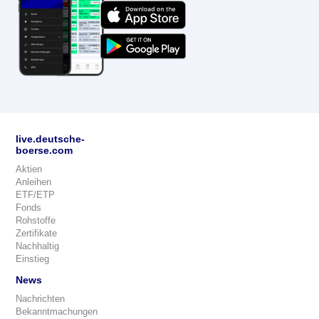
live.deutsche-
boerse.com
Aktien
Anleihen
ETF/ETP
Fonds
Rohstoffe
Zertifikate
Nachhaltig
Einstieg
News
Nachrichten
Bekanntmachungen