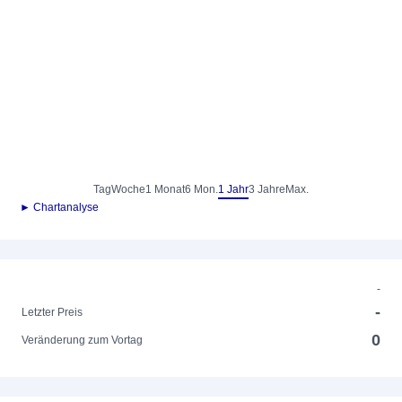
Tag
Woche
1 Monat
6 Mon.
1 Jahr
3 Jahre
Max.
► Chartanalyse
-
-
Letzter Preis
0
Veränderung zum Vortag