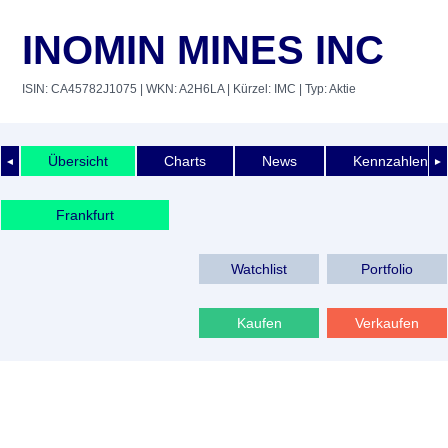
INOMIN MINES INC
ISIN: CA45782J1075
| WKN: A2H6LA
| Kürzel: IMC
| Typ: Aktie
Übersicht
Charts
News
Kennzahlen
◄
►
Frankfurt
Watchlist
Portfolio
Kaufen
Verkaufen