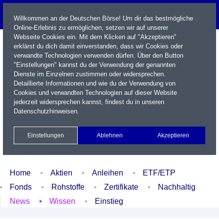
Willkommen an der Deutschen Börse! Um dir das bestmögliche
Online-Erlebnis zu ermöglichen, setzen wir auf unserer
Webseite Cookies ein. Mit dem Klicken auf "Akzeptieren"
erklärst du dich damit einverstanden, dass wir Cookies oder
verwandte Technologien verwenden dürfen. Über den Button
"Einstellungen" kannst du der Verwendung der genannten
Dienste im Einzelnen zustimmen oder widersprechen.
Detaillierte Informationen und wie du der Verwendung von
Cookies und verwandten Technologien auf dieser Website
Name / WKN / ISIN / Kürzel
jederzeit widersprechen kannst, findest du in unseren
Datenschutzhinweisen
.
Newsletter
Kontakt
English
Einstellungen
Ablehnen
Akzeptieren
Xetra Realtime
Watchlist
Portfolio
Login
Home
Aktien
Anleihen
ETF/ETP
Fonds
Rohstoffe
Zertifikate
Nachhaltig
News
Wissen
Einstieg