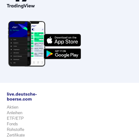
live.deutsche-
boerse.com
Aktien
Anleihen
ETF/ETP
Fonds
Rohstoffe
Zertifikate