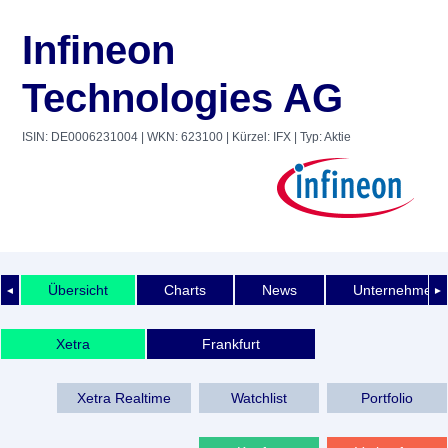
Infineon
Technologies AG
ISIN: DE0006231004
| WKN: 623100
| Kürzel: IFX
| Typ: Aktie
Übersicht
Charts
News
Unternehmens
◄
►
Xetra
Frankfurt
Xetra Realtime
Watchlist
Portfolio