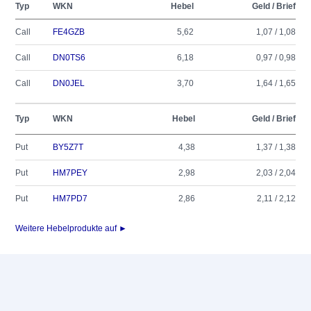
Typ
WKN
Hebel
Geld / Brief
Call
FE4GZB
5,62
1,07 / 1,08
Call
DN0TS6
6,18
0,97 / 0,98
Call
DN0JEL
3,70
1,64 / 1,65
Typ
WKN
Hebel
Geld / Brief
Put
BY5Z7T
4,38
1,37 / 1,38
Put
HM7PEY
2,98
2,03 / 2,04
Put
HM7PD7
2,86
2,11 / 2,12
Weitere Hebelprodukte auf ►