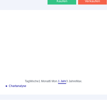
Kaufen
Verkaufen
Tag
Woche
1 Monat
6 Mon.
1 Jahr
3 Jahre
Max.
► Chartanalyse