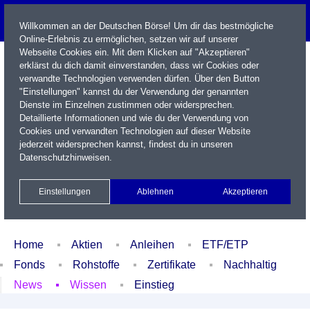
Willkommen an der Deutschen Börse! Um dir das bestmögliche
Online-Erlebnis zu ermöglichen, setzen wir auf unserer
Webseite Cookies ein. Mit dem Klicken auf "Akzeptieren"
erklärst du dich damit einverstanden, dass wir Cookies oder
verwandte Technologien verwenden dürfen. Über den Button
"Einstellungen" kannst du der Verwendung der genannten
Dienste im Einzelnen zustimmen oder widersprechen.
Detaillierte Informationen und wie du der Verwendung von
Cookies und verwandten Technologien auf dieser Website
Name / WKN / ISIN / Kürzel
jederzeit widersprechen kannst, findest du in unseren
Datenschutzhinweisen
.
Newsletter
Kontakt
English
Einstellungen
Ablehnen
Akzeptieren
Xetra Realtime
Watchlist
Portfolio
Login
Home
Aktien
Anleihen
ETF/ETP
Fonds
Rohstoffe
Zertifikate
Nachhaltig
News
Wissen
Einstieg