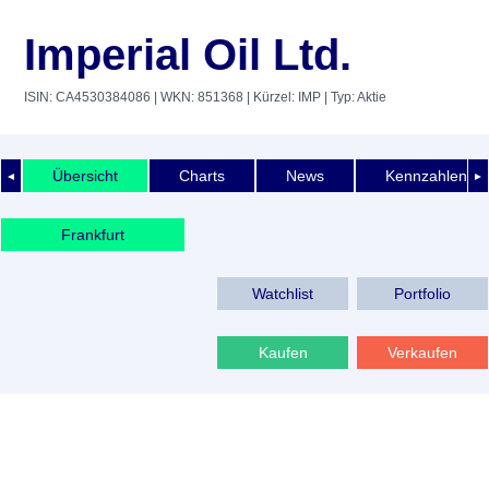
Imperial Oil Ltd.
ISIN: CA4530384086
| WKN: 851368
| Kürzel: IMP
| Typ: Aktie
Übersicht
Charts
News
Kennzahlen
◄
►
Frankfurt
Watchlist
Portfolio
Kaufen
Verkaufen