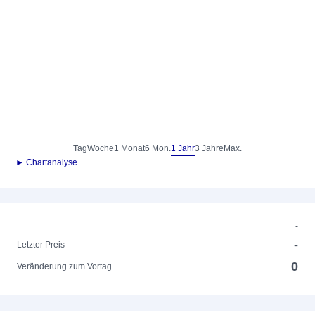
Tag
Woche
1 Monat
6 Mon.
1 Jahr
3 Jahre
Max.
► Chartanalyse
-
-
Letzter Preis
0
Veränderung zum Vortag