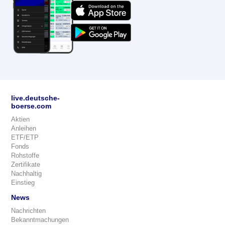
live.deutsche-
boerse.com
Aktien
Anleihen
ETF/ETP
Fonds
Rohstoffe
Zertifikate
Nachhaltig
Einstieg
News
Nachrichten
Bekanntmachungen