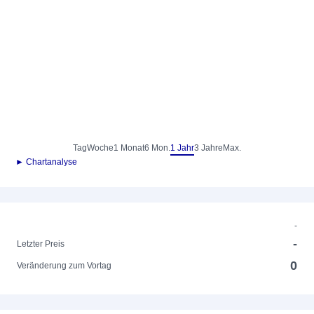
Tag
Woche
1 Monat
6 Mon.
1 Jahr
3 Jahre
Max.
► Chartanalyse
-
-
Letzter Preis
0
Veränderung zum Vortag