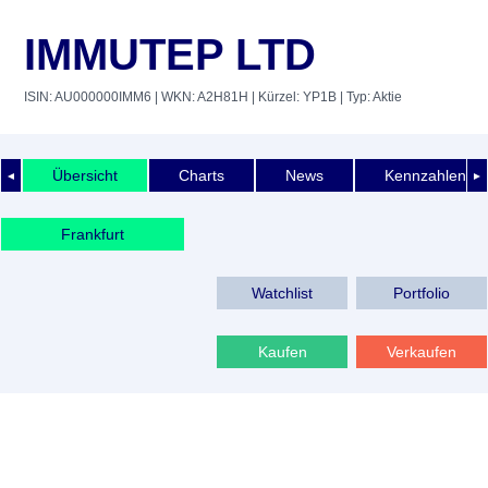
IMMUTEP LTD
ISIN: AU000000IMM6
| WKN: A2H81H
| Kürzel: YP1B
| Typ: Aktie
Übersicht
Charts
News
Kennzahlen
◄
►
Frankfurt
Watchlist
Portfolio
Kaufen
Verkaufen