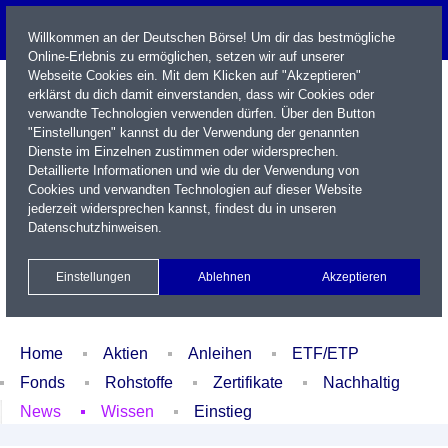
Willkommen an der Deutschen Börse! Um dir das bestmögliche
Online-Erlebnis zu ermöglichen, setzen wir auf unserer
Webseite Cookies ein. Mit dem Klicken auf "Akzeptieren"
erklärst du dich damit einverstanden, dass wir Cookies oder
verwandte Technologien verwenden dürfen. Über den Button
"Einstellungen" kannst du der Verwendung der genannten
Dienste im Einzelnen zustimmen oder widersprechen.
Detaillierte Informationen und wie du der Verwendung von
Cookies und verwandten Technologien auf dieser Website
Name / WKN / ISIN / Kürzel
jederzeit widersprechen kannst, findest du in unseren
Datenschutzhinweisen
.
Newsletter
Kontakt
English
Einstellungen
Ablehnen
Akzeptieren
Xetra Realtime
Watchlist
Portfolio
Login
Home
Aktien
Anleihen
ETF/ETP
Fonds
Rohstoffe
Zertifikate
Nachhaltig
News
Wissen
Einstieg