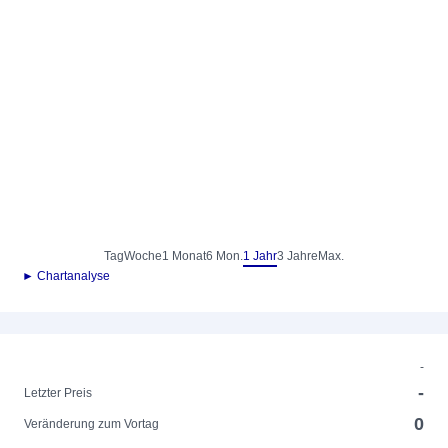
Tag
Woche
1 Monat
6 Mon.
1 Jahr
3 Jahre
Max.
► Chartanalyse
-
-
Letzter Preis
0
Veränderung zum Vortag