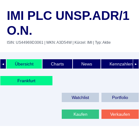
IMI PLC UNSP.ADR/1
O.N.
ISIN: US44969D3061
| WKN: A3D54W
| Kürzel: IMI
| Typ: Aktie
Übersicht
Charts
News
Kennzahlen
◄
►
Frankfurt
Watchlist
Portfolio
Kaufen
Verkaufen