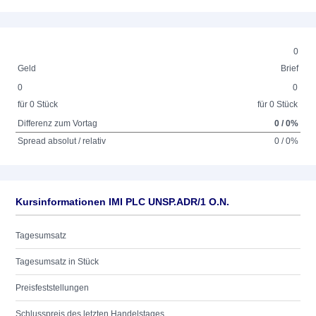
0
Geld
Brief
0
0
für 0 Stück
für 0 Stück
Differenz zum Vortag
0 / 0%
Spread absolut / relativ
0 / 0%
Kursinformationen IMI PLC UNSP.ADR/1 O.N.
Tagesumsatz
Tagesumsatz in Stück
Preisfeststellungen
Schlusspreis des letzten Handelstages