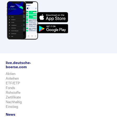
live.deutsche-
boerse.com
Aktien
Anleihen
ETF/ETP
Fonds
Rohstoffe
Zertifikate
Nachhaltig
Einstieg
News