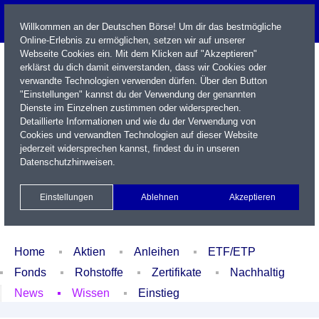
Willkommen an der Deutschen Börse! Um dir das bestmögliche
Online-Erlebnis zu ermöglichen, setzen wir auf unserer
Webseite Cookies ein. Mit dem Klicken auf "Akzeptieren"
erklärst du dich damit einverstanden, dass wir Cookies oder
verwandte Technologien verwenden dürfen. Über den Button
"Einstellungen" kannst du der Verwendung der genannten
Dienste im Einzelnen zustimmen oder widersprechen.
Detaillierte Informationen und wie du der Verwendung von
Cookies und verwandten Technologien auf dieser Website
Name / WKN / ISIN / Kürzel
jederzeit widersprechen kannst, findest du in unseren
Datenschutzhinweisen
.
Newsletter
Kontakt
English
Einstellungen
Ablehnen
Akzeptieren
Xetra Realtime
Watchlist
Portfolio
Login
Home
Aktien
Anleihen
ETF/ETP
Fonds
Rohstoffe
Zertifikate
Nachhaltig
News
Wissen
Einstieg