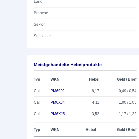
Land
Branche
Sektor
Subsektor
Meistgehandelte Hebelprodukte
Typ
WKN
Hebel
Geld / Brief
Call
PM69J9
8,17
0,49 / 0,54
Call
PM6XJ4
4,11
1,00 / 1,05
Call
PM6XJ5
3,52
1,17 / 1,22
Typ
WKN
Hebel
Geld / Brief