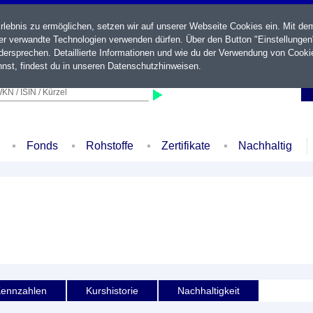
ebnis zu ermöglichen, setzen wir auf unserer Webseite Cookies ein. Mit de
der verwandte Technologien verwenden dürfen. Über den Button "Einstellungen
ersprechen. Detaillierte Informationen und wie du der Verwendung von Cooki
nst, findest du in unseren
Datenschutzhinweisen
.
KN / ISIN / Kürzel
Fonds
Rohstoffe
Zertifikate
Nachhaltig
ennzahlen
Kurshistorie
Nachhaltigkeit