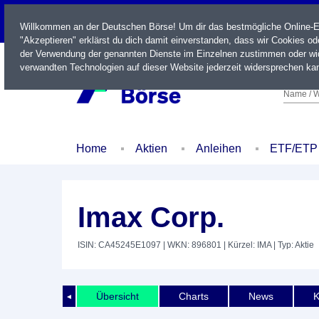
LIVE
Willkommen an der Deutschen Börse! Um dir das bestmögliche Online-Erl
"Akzeptieren" erklärst du dich damit einverstanden, dass wir Cookies o
der Verwendung der genannten Dienste im Einzelnen zustimmen oder wid
verwandten Technologien auf dieser Website jederzeit widersprechen kan
Name / W
Home
Aktien
Anleihen
ETF/ETP
Imax Corp.
ISIN: CA45245E1097
| WKN: 896801
| Kürzel: IMA
| Typ: Aktie
Übersicht
Charts
News
K
◄