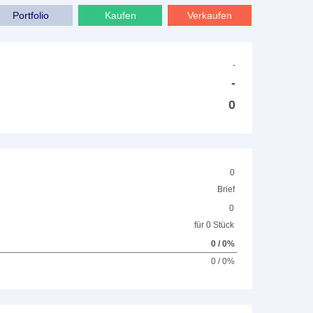
Portfolio
Kaufen
Verkaufen
-
-
0
0
Brief
0
für 0 Stück
0 / 0%
0 / 0%