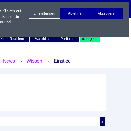
m Klicken auf
Einstellungen
Ablehnen
Akzeptieren
" kannst du
es und
Newsletter
Kontakt
English
Xetra Realtime
Watchlist
Portfolio
Login
News
Wissen
Einstieg
►