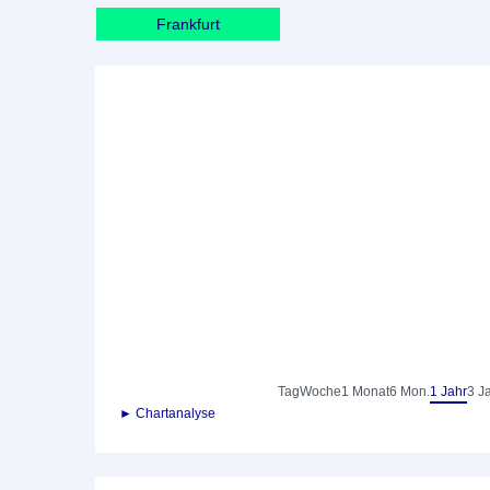
Frankfurt
Tag
Woche
1 Monat
6 Mon.
1 Jahr
3 J
► Chartanalyse