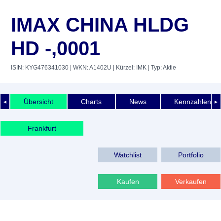
IMAX CHINA HLDG
HD -,0001
ISIN: KYG476341030
| WKN: A1402U
| Kürzel: IMK
| Typ: Aktie
Übersicht
Charts
News
Kennzahlen
◄
►
Frankfurt
Watchlist
Portfolio
Kaufen
Verkaufen