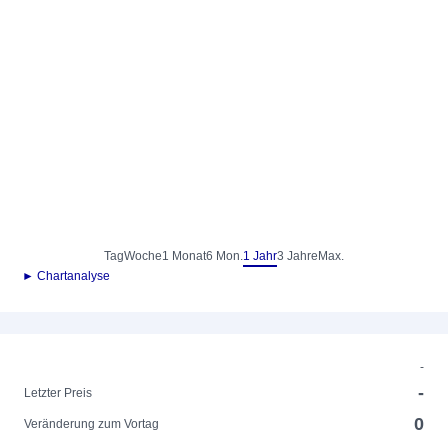
Tag
Woche
1 Monat
6 Mon.
1 Jahr
3 Jahre
Max.
► Chartanalyse
-
-
Letzter Preis
0
Veränderung zum Vortag