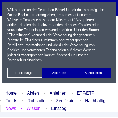
Willkommen an der Deutschen Börse! Um dir das bestmögliche
Online-Erlebnis zu ermöglichen, setzen wir auf unserer
Webseite Cookies ein. Mit dem Klicken auf "Akzeptieren"
erklärst du dich damit einverstanden, dass wir Cookies oder
verwandte Technologien verwenden dürfen. Über den Button
"Einstellungen" kannst du der Verwendung der genannten
Dienste im Einzelnen zustimmen oder widersprechen.
Detaillierte Informationen und wie du der Verwendung von
Cookies und verwandten Technologien auf dieser Website
Name / WKN / ISIN / Kürzel
jederzeit widersprechen kannst, findest du in unseren
Datenschutzhinweisen
.
Newsletter
Kontakt
English
Einstellungen
Ablehnen
Akzeptieren
Xetra Realtime
Watchlist
Portfolio
Login
Home
Aktien
Anleihen
ETF/ETP
Fonds
Rohstoffe
Zertifikate
Nachhaltig
News
Wissen
Einstieg