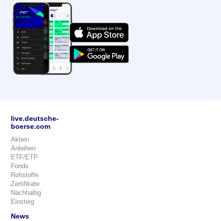
live.deutsche-
boerse.com
Aktien
Anleihen
ETF/ETP
Fonds
Rohstoffe
Zertifikate
Nachhaltig
Einstieg
News