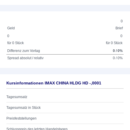
0
Geld
Brief
0
0
für 0 Stück
für 0 Stück
Differenz zum Vortag
0 / 0%
Spread absolut / relativ
0 / 0%
Kursinformationen IMAX CHINA HLDG HD -,0001
Tagesumsatz
Tagesumsatz in Stück
Preisfeststellungen
Schlusspreis des letzten Handelstages