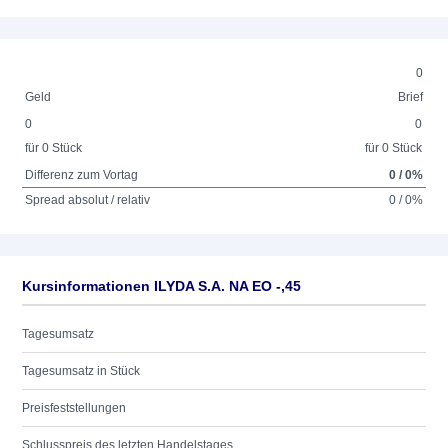
0
Geld
Brief
0
0
für 0 Stück
für 0 Stück
Differenz zum Vortag
0 / 0%
Spread absolut / relativ
0 / 0%
Kursinformationen ILYDA S.A. NA EO -,45
Tagesumsatz
Tagesumsatz in Stück
Preisfeststellungen
Schlusspreis des letzten Handelstages