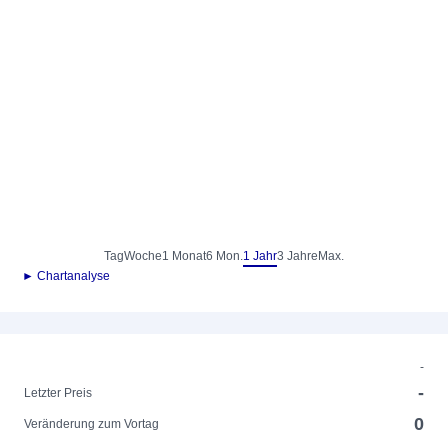
Tag
Woche
1 Monat
6 Mon.
1 Jahr
3 Jahre
Max.
► Chartanalyse
-
-
Letzter Preis
0
Veränderung zum Vortag