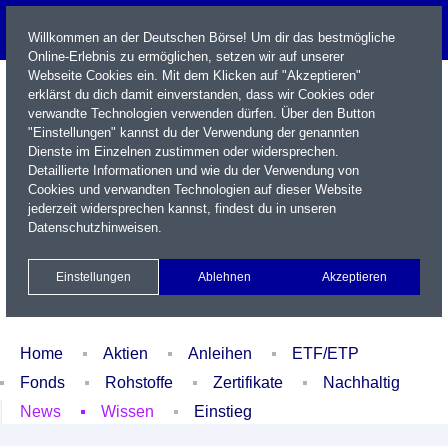
Willkommen an der Deutschen Börse! Um dir das bestmögliche
Online-Erlebnis zu ermöglichen, setzen wir auf unserer
Webseite Cookies ein. Mit dem Klicken auf "Akzeptieren"
erklärst du dich damit einverstanden, dass wir Cookies oder
verwandte Technologien verwenden dürfen. Über den Button
"Einstellungen" kannst du der Verwendung der genannten
Dienste im Einzelnen zustimmen oder widersprechen.
Detaillierte Informationen und wie du der Verwendung von
Cookies und verwandten Technologien auf dieser Website
Name / WKN / ISIN / Kürzel
jederzeit widersprechen kannst, findest du in unseren
Datenschutzhinweisen
.
Newsletter
Kontakt
English
Einstellungen
Ablehnen
Akzeptieren
Xetra Realtime
Watchlist
Portfolio
Login
Home
Aktien
Anleihen
ETF/ETP
Fonds
Rohstoffe
Zertifikate
Nachhaltig
News
Wissen
Einstieg