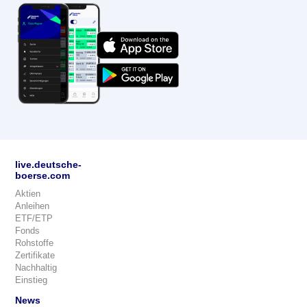
live.deutsche-
boerse.com
Aktien
Anleihen
ETF/ETP
Fonds
Rohstoffe
Zertifikate
Nachhaltig
Einstieg
News