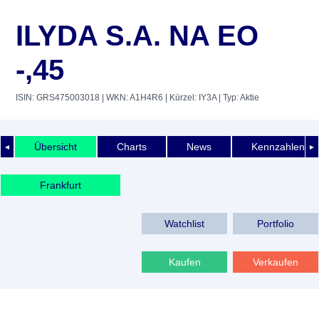
ILYDA S.A. NA EO
-,45
ISIN: GRS475003018
| WKN: A1H4R6
| Kürzel: IY3A
| Typ: Aktie
Übersicht
Charts
News
Kennzahlen
◄
►
Frankfurt
Watchlist
Portfolio
Kaufen
Verkaufen