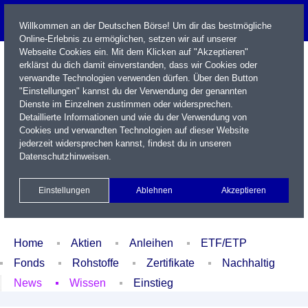
Willkommen an der Deutschen Börse! Um dir das bestmögliche
Online-Erlebnis zu ermöglichen, setzen wir auf unserer
Webseite Cookies ein. Mit dem Klicken auf "Akzeptieren"
erklärst du dich damit einverstanden, dass wir Cookies oder
verwandte Technologien verwenden dürfen. Über den Button
"Einstellungen" kannst du der Verwendung der genannten
Dienste im Einzelnen zustimmen oder widersprechen.
Detaillierte Informationen und wie du der Verwendung von
Cookies und verwandten Technologien auf dieser Website
Name / WKN / ISIN / Kürzel
jederzeit widersprechen kannst, findest du in unseren
Datenschutzhinweisen
.
Newsletter
Kontakt
English
Einstellungen
Ablehnen
Akzeptieren
Xetra Realtime
Watchlist
Portfolio
Login
Home
Aktien
Anleihen
ETF/ETP
Fonds
Rohstoffe
Zertifikate
Nachhaltig
News
Wissen
Einstieg