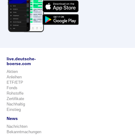
live.deutsche-
boerse.com
Aktien
Anleihen
ETF/ETP
Fonds
Rohstoffe
Zertifikate
Nachhaltig
Einstieg
News
Nachrichten
Bekanntmachungen