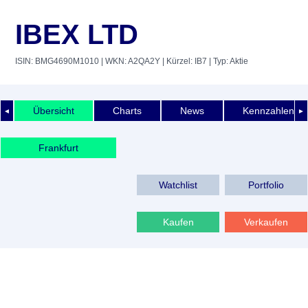
IBEX LTD
ISIN: BMG4690M1010
| WKN: A2QA2Y
| Kürzel: IB7
| Typ: Aktie
Übersicht
Charts
News
Kennzahlen
◄
►
Frankfurt
Watchlist
Portfolio
Kaufen
Verkaufen