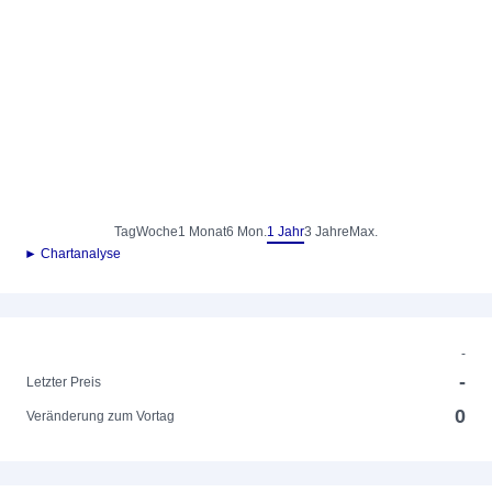
Tag
Woche
1 Monat
6 Mon.
1 Jahr
3 Jahre
Max.
► Chartanalyse
-
-
Letzter Preis
0
Veränderung zum Vortag