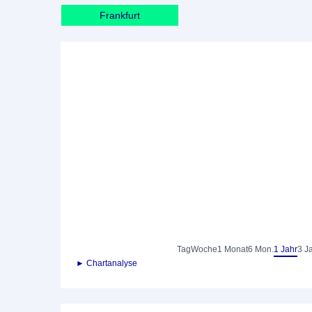
Frankfurt
Tag
Woche
1 Monat
6 Mon.
1 Jahr
3 J
► Chartanalyse