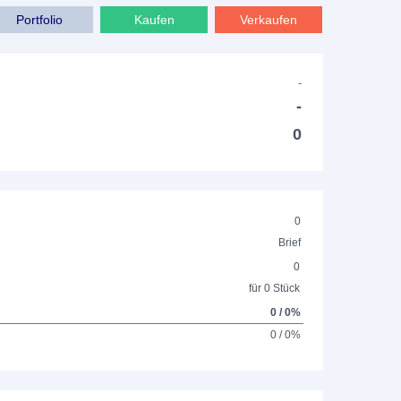
Portfolio
Kaufen
Verkaufen
-
-
0
0
Brief
0
für 0 Stück
0 / 0%
0 / 0%