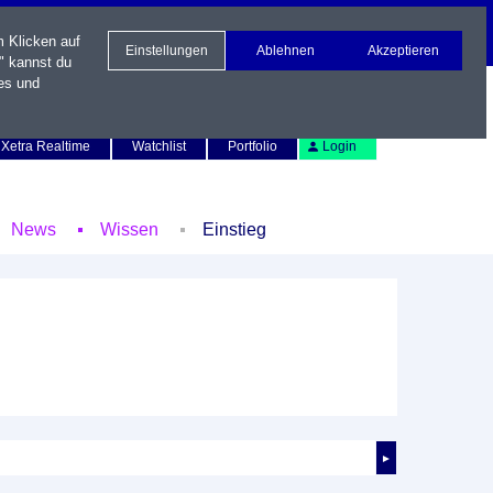
m Klicken auf
Einstellungen
Ablehnen
Akzeptieren
" kannst du
es und
Newsletter
Kontakt
English
Xetra Realtime
Watchlist
Portfolio
Login
News
Wissen
Einstieg
►