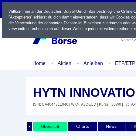
LIVE
Willkommen an der Deutschen Börse! Um dir das bestmögliche Online-Erl
"Akzeptieren" erklärst du dich damit einverstanden, dass wir Cookies o
der Verwendung der genannten Dienste im Einzelnen zustimmen oder wid
verwandten Technologien auf dieser Website jederzeit widersprechen kan
Name / W
Home
Aktien
Anleihen
ETF/ETP
HYTN INNOVATIO
ISIN: CA40443L1040
| WKN: A3DEUD
| Kürzel: 85W0
| Typ: Ak
Übersicht
Charts
News
K
◄