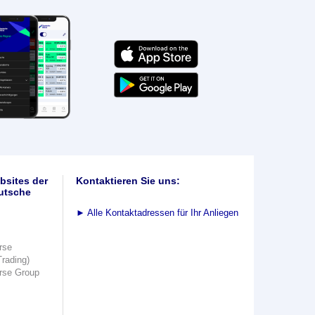
bsites der
Kontaktieren Sie uns:
utsche
►
Alle Kontaktadressen für Ihr Anliegen
rse
Trading)
rse Group