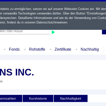
ebnis zu ermöglichen, setzen wir auf unserer Webseite Cookies ein. Mit de
der verwandte Technologien verwenden dürfen. Über den Button "Einstellungen
ersprechen. Detaillierte Informationen und wie du der Verwendung von Cooki
nst, findest du in unseren
Datenschutzhinweisen
.
KN / ISIN / Kürzel
Fonds
Rohstoffe
Zertifikate
Nachhaltig
NS INC.
tie
ennzahlen
Kurshistorie
Nachhaltigkeit