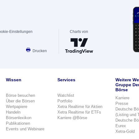
okie-Einstellungen
Charts von
Drucken
Wissen
Services
Weitere We
Gruppe De
Börse
Börse besuchen
Watchlist
Karriere
Über die Börsen
Portfolio
Presse
Wertpapiere
Xetra Realtime für Aktien
Deutsche Bö
Handeln
Xetra Realtime für ETFs
(Listing und 
Börsenlexikon
Karriere @Börse
Deutsche Bö
Publikationen
Eurex
Events und Webinare
Xetra-Gold