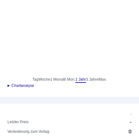
Tag
Woche
1 Monat
6 Mon.
1 Jahr
3 Jahre
Max.
► Chartanalyse
-
-
Letzter Preis
0
Veränderung zum Vortag