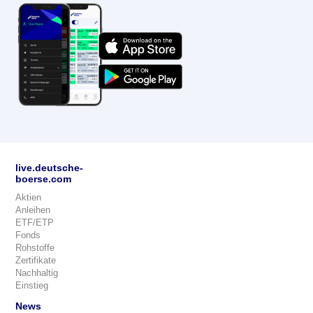
live.deutsche-
boerse.com
Aktien
Anleihen
ETF/ETP
Fonds
Rohstoffe
Zertifikate
Nachhaltig
Einstieg
News