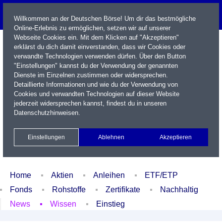
Willkommen an der Deutschen Börse! Um dir das bestmögliche
Online-Erlebnis zu ermöglichen, setzen wir auf unserer
Webseite Cookies ein. Mit dem Klicken auf "Akzeptieren"
erklärst du dich damit einverstanden, dass wir Cookies oder
verwandte Technologien verwenden dürfen. Über den Button
"Einstellungen" kannst du der Verwendung der genannten
Dienste im Einzelnen zustimmen oder widersprechen.
Detaillierte Informationen und wie du der Verwendung von
Cookies und verwandten Technologien auf dieser Website
Name / WKN / ISIN / Kürzel
jederzeit widersprechen kannst, findest du in unseren
Datenschutzhinweisen
.
Newsletter
Kontakt
English
Einstellungen
Ablehnen
Akzeptieren
Xetra Realtime
Watchlist
Portfolio
Login
Home
Aktien
Anleihen
ETF/ETP
Fonds
Rohstoffe
Zertifikate
Nachhaltig
News
Wissen
Einstieg