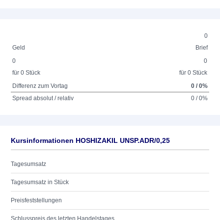
0
Geld
Brief
0
0
für 0 Stück
für 0 Stück
Differenz zum Vortag
0 / 0%
Spread absolut / relativ
0 / 0%
Kursinformationen HOSHIZAKIL UNSP.ADR/0,25
Tagesumsatz
Tagesumsatz in Stück
Preisfeststellungen
Schlusspreis des letzten Handelstages