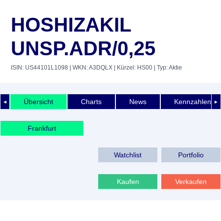
HOSHIZAKIL
UNSP.ADR/0,25
ISIN: US44101L1098
| WKN: A3DQLX
| Kürzel: HS00
| Typ: Aktie
Übersicht
Charts
News
Kennzahlen
◄
►
Frankfurt
Watchlist
Portfolio
Kaufen
Verkaufen