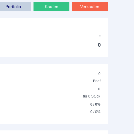
Portfolio
Kaufen
Verkaufen
-
-
0
0
Brief
0
für 0 Stück
0 / 0%
0 / 0%