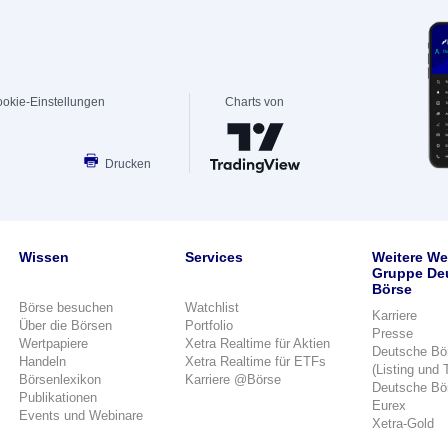
okie-Einstellungen
Charts von
Drucken
Wissen
Services
Weitere We
Gruppe De
Börse
Börse besuchen
Watchlist
Karriere
Über die Börsen
Portfolio
Presse
Wertpapiere
Xetra Realtime für Aktien
Deutsche Bö
Handeln
Xetra Realtime für ETFs
(Listing und 
Börsenlexikon
Karriere @Börse
Deutsche Bö
Publikationen
Eurex
Events und Webinare
Xetra-Gold