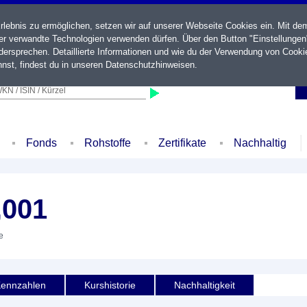
ebnis zu ermöglichen, setzen wir auf unserer Webseite Cookies ein. Mit de
der verwandte Technologien verwenden dürfen. Über den Button "Einstellungen
ersprechen. Detaillierte Informationen und wie du der Verwendung von Cooki
nst, findest du in unseren
Datenschutzhinweisen
.
KN / ISIN / Kürzel
Fonds
Rohstoffe
Zertifikate
Nachhaltig
,001
e
ennzahlen
Kurshistorie
Nachhaltigkeit