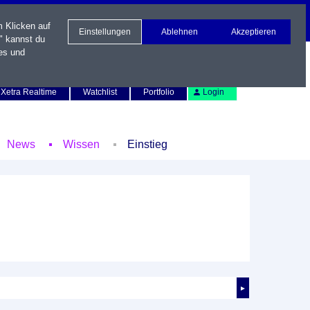
m Klicken auf
Einstellungen
Ablehnen
Akzeptieren
" kannst du
es und
Newsletter
Kontakt
English
Xetra Realtime
Watchlist
Portfolio
Login
News
Wissen
Einstieg
►