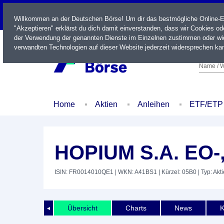
LIVE
Willkommen an der Deutschen Börse! Um dir das bestmögliche Online-Erl
"Akzeptieren" erklärst du dich damit einverstanden, dass wir Cookies o
der Verwendung der genannten Dienste im Einzelnen zustimmen oder wid
verwandten Technologien auf dieser Website jederzeit widersprechen kan
Name / W
Home
Aktien
Anleihen
ETF/ETP
HOPIUM S.A. EO-
ISIN: FR0014010QE1
| WKN: A41BS1
| Kürzel: 05B0
| Typ: Akti
Übersicht
Charts
News
K
◄