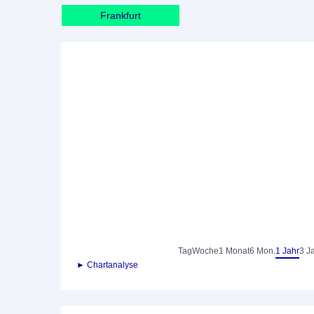
Frankfurt
Tag
Woche
1 Monat
6 Mon.
1 Jahr
3 J
► Chartanalyse