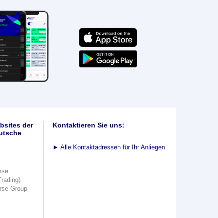
bsites der
Kontaktieren Sie uns:
utsche
►
Alle Kontaktadressen für Ihr Anliegen
rse
Trading)
rse Group