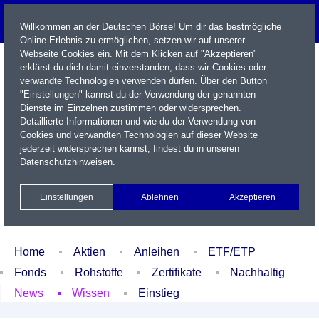
Willkommen an der Deutschen Börse! Um dir das bestmögliche
Online-Erlebnis zu ermöglichen, setzen wir auf unserer
Webseite Cookies ein. Mit dem Klicken auf "Akzeptieren"
erklärst du dich damit einverstanden, dass wir Cookies oder
verwandte Technologien verwenden dürfen. Über den Button
"Einstellungen" kannst du der Verwendung der genannten
Dienste im Einzelnen zustimmen oder widersprechen.
Detaillierte Informationen und wie du der Verwendung von
Cookies und verwandten Technologien auf dieser Website
Name / WKN / ISIN / Kürzel
jederzeit widersprechen kannst, findest du in unseren
Datenschutzhinweisen
.
Newsletter
Kontakt
English
Einstellungen
Ablehnen
Akzeptieren
Xetra Realtime
Watchlist
Portfolio
Login
Home
Aktien
Anleihen
ETF/ETP
Fonds
Rohstoffe
Zertifikate
Nachhaltig
News
Wissen
Einstieg