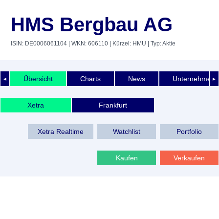
HMS Bergbau AG
ISIN: DE0006061104
| WKN: 606110
| Kürzel: HMU
| Typ: Aktie
Übersicht
Charts
News
Unternehmens
◄
►
Xetra
Frankfurt
Xetra Realtime
Watchlist
Portfolio
Kaufen
Verkaufen