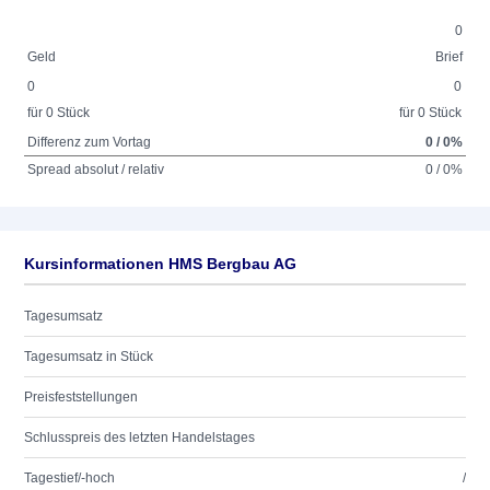
0
Geld
Brief
0
0
für 0 Stück
für 0 Stück
Differenz zum Vortag
0 / 0%
Spread absolut / relativ
0 / 0%
Kursinformationen HMS Bergbau AG
Tagesumsatz
Tagesumsatz in Stück
Preisfeststellungen
Schlusspreis des letzten Handelstages
Tagestief/-hoch
/