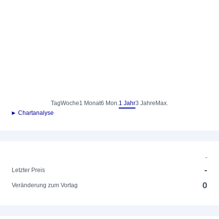
Tag
Woche
1 Monat
6 Mon.
1 Jahr
3 Jahre
Max.
► Chartanalyse
-
-
Letzter Preis
0
Veränderung zum Vortag