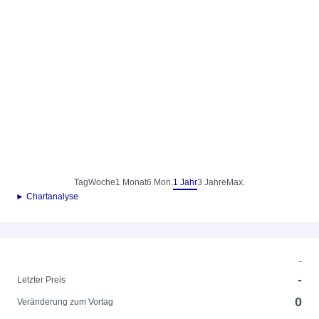
Tag
Woche
1 Monat
6 Mon.
1 Jahr
3 Jahre
Max.
► Chartanalyse
-
-
Letzter Preis
0
Veränderung zum Vortag