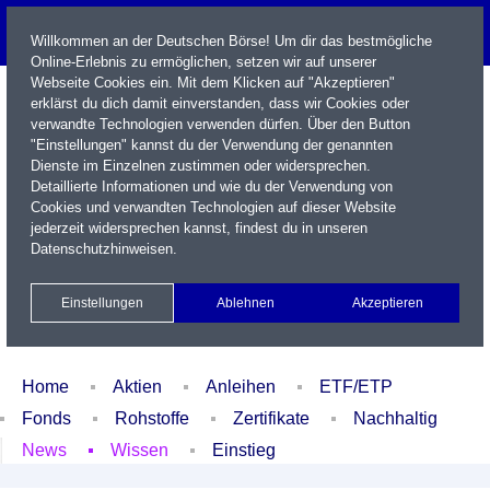
Willkommen an der Deutschen Börse! Um dir das bestmögliche
Online-Erlebnis zu ermöglichen, setzen wir auf unserer
Webseite Cookies ein. Mit dem Klicken auf "Akzeptieren"
erklärst du dich damit einverstanden, dass wir Cookies oder
verwandte Technologien verwenden dürfen. Über den Button
"Einstellungen" kannst du der Verwendung der genannten
Dienste im Einzelnen zustimmen oder widersprechen.
Detaillierte Informationen und wie du der Verwendung von
Cookies und verwandten Technologien auf dieser Website
Name / WKN / ISIN / Kürzel
jederzeit widersprechen kannst, findest du in unseren
Datenschutzhinweisen
.
Newsletter
Kontakt
English
Einstellungen
Ablehnen
Akzeptieren
Xetra Realtime
Watchlist
Portfolio
Login
Home
Aktien
Anleihen
ETF/ETP
Fonds
Rohstoffe
Zertifikate
Nachhaltig
News
Wissen
Einstieg