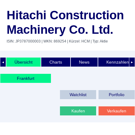
Hitachi Construction
Machinery Co. Ltd.
ISIN: JP3787000003
| WKN: 869254
| Kürzel: HCM
| Typ: Aktie
Übersicht
Charts
News
Kennzahlen
◄
►
Frankfurt
Watchlist
Portfolio
Kaufen
Verkaufen