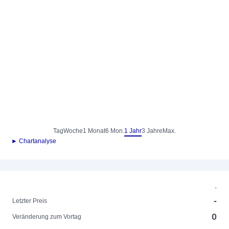
Tag
Woche
1 Monat
6 Mon.
1 Jahr
3 Jahre
Max.
► Chartanalyse
-
-
Letzter Preis
0
Veränderung zum Vortag