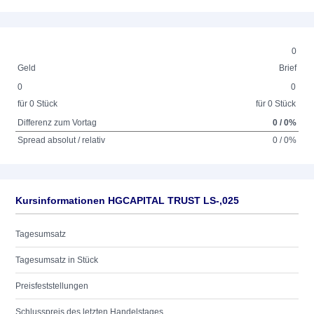
0
Geld
Brief
0
0
für 0 Stück
für 0 Stück
Differenz zum Vortag
0 / 0%
Spread absolut / relativ
0 / 0%
Kursinformationen HGCAPITAL TRUST LS-,025
Tagesumsatz
Tagesumsatz in Stück
Preisfeststellungen
Schlusspreis des letzten Handelstages