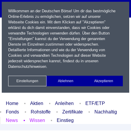
Willkommen an der Deutschen Börse! Um dir das bestmögliche
Online-Erlebnis zu ermöglichen, setzen wir auf unserer
Webseite Cookies ein. Mit dem Klicken auf "Akzeptieren"
erklärst du dich damit einverstanden, dass wir Cookies oder
verwandte Technologien verwenden dürfen. Über den Button
"Einstellungen" kannst du der Verwendung der genannten
Dienste im Einzelnen zustimmen oder widersprechen.
Detaillierte Informationen und wie du der Verwendung von
Cookies und verwandten Technologien auf dieser Website
Name / WKN / ISIN / Kürzel
jederzeit widersprechen kannst, findest du in unseren
Datenschutzhinweisen
.
Newsletter
Kontakt
English
Einstellungen
Ablehnen
Akzeptieren
Xetra Realtime
Watchlist
Portfolio
Login
Home
Aktien
Anleihen
ETF/ETP
Fonds
Rohstoffe
Zertifikate
Nachhaltig
News
Wissen
Einstieg