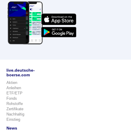
live.deutsche-
boerse.com
Aktien
Anleihen
ETF/ETP
Fonds
Rohstoffe
Zertifikate
Nachhaltig
Einstieg
News