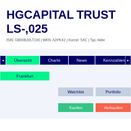
HGCAPITAL TRUST
LS-,025
ISIN: GB00BJ0LT190
| WKN: A2PKX2
| Kürzel: 5AC
| Typ: Aktie
Übersicht
Charts
News
Kennzahlen
◄
►
Frankfurt
Watchlist
Portfolio
Kaufen
Verkaufen