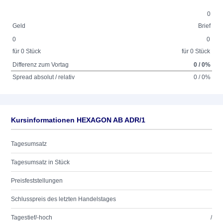
0
Geld
Brief
0
0
für 0 Stück
für 0 Stück
Differenz zum Vortag
0 / 0%
Spread absolut / relativ
0 / 0%
Kursinformationen HEXAGON AB ADR/1
Tagesumsatz
Tagesumsatz in Stück
Preisfeststellungen
Schlusspreis des letzten Handelstages
Tagestief/-hoch
/