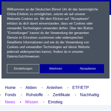
Willkommen an der Deutschen Börse! Um dir das bestmögliche
Online-Erlebnis zu ermöglichen, setzen wir auf unserer
Webseite Cookies ein. Mit dem Klicken auf "Akzeptieren"
erklärst du dich damit einverstanden, dass wir Cookies oder
verwandte Technologien verwenden dürfen. Über den Button
"Einstellungen" kannst du der Verwendung der genannten
Dienste im Einzelnen zustimmen oder widersprechen.
Detaillierte Informationen und wie du der Verwendung von
Cookies und verwandten Technologien auf dieser Website
Name / WKN / ISIN / Kürzel
jederzeit widersprechen kannst, findest du in unseren
Datenschutzhinweisen
.
Newsletter
Kontakt
English
Einstellungen
Ablehnen
Akzeptieren
Xetra Realtime
Watchlist
Portfolio
Login
Home
Aktien
Anleihen
ETF/ETP
Fonds
Rohstoffe
Zertifikate
Nachhaltig
News
Wissen
Einstieg