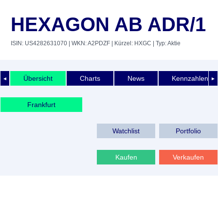
HEXAGON AB ADR/1
ISIN: US4282631070
| WKN: A2PDZF
| Kürzel: HXGC
| Typ: Aktie
Übersicht
Charts
News
Kennzahlen
◄
►
Frankfurt
Watchlist
Portfolio
Kaufen
Verkaufen