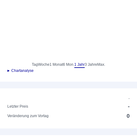
Tag
Woche
1 Monat
6 Mon.
1 Jahr
3 Jahre
Max.
► Chartanalyse
-
-
Letzter Preis
0
Veränderung zum Vortag