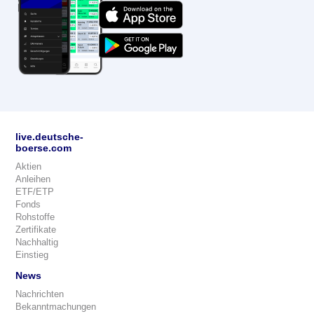
live.deutsche-
boerse.com
Aktien
Anleihen
ETF/ETP
Fonds
Rohstoffe
Zertifikate
Nachhaltig
Einstieg
News
Nachrichten
Bekanntmachungen