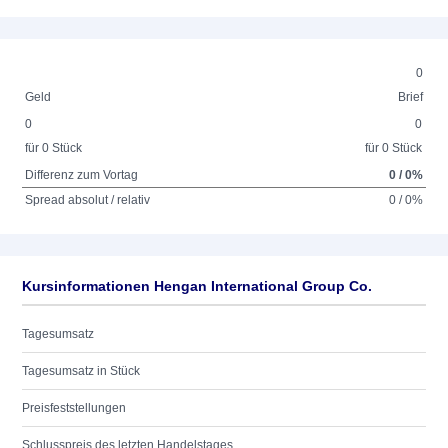
0
Geld
Brief
0
0
für 0 Stück
für 0 Stück
Differenz zum Vortag
0 / 0%
Spread absolut / relativ
0 / 0%
Kursinformationen Hengan International Group Co.
Tagesumsatz
Tagesumsatz in Stück
Preisfeststellungen
Schlusspreis des letzten Handelstages