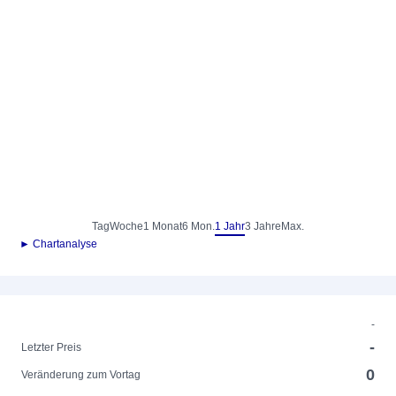
Tag
Woche
1 Monat
6 Mon.
1 Jahr
3 Jahre
Max.
► Chartanalyse
-
-
Letzter Preis
0
Veränderung zum Vortag