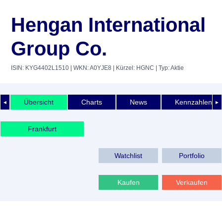
Hengan International
Group Co.
ISIN: KYG4402L1510
| WKN: A0YJE8
| Kürzel: HGNC
| Typ: Aktie
Übersicht
Charts
News
Kennzahlen
◄
►
Frankfurt
Watchlist
Portfolio
Kaufen
Verkaufen