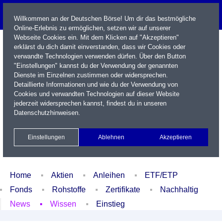
Willkommen an der Deutschen Börse! Um dir das bestmögliche
Online-Erlebnis zu ermöglichen, setzen wir auf unserer
Webseite Cookies ein. Mit dem Klicken auf "Akzeptieren"
erklärst du dich damit einverstanden, dass wir Cookies oder
verwandte Technologien verwenden dürfen. Über den Button
"Einstellungen" kannst du der Verwendung der genannten
Dienste im Einzelnen zustimmen oder widersprechen.
Detaillierte Informationen und wie du der Verwendung von
Cookies und verwandten Technologien auf dieser Website
Name / WKN / ISIN / Kürzel
jederzeit widersprechen kannst, findest du in unseren
Datenschutzhinweisen
.
Newsletter
Kontakt
English
Einstellungen
Ablehnen
Akzeptieren
Xetra Realtime
Watchlist
Portfolio
Login
Home
Aktien
Anleihen
ETF/ETP
Fonds
Rohstoffe
Zertifikate
Nachhaltig
News
Wissen
Einstieg