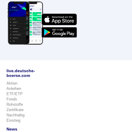
live.deutsche-
boerse.com
Aktien
Anleihen
ETF/ETP
Fonds
Rohstoffe
Zertifikate
Nachhaltig
Einstieg
News