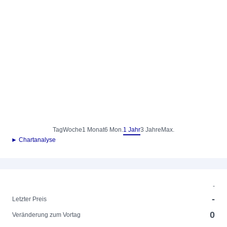
Tag
Woche
1 Monat
6 Mon.
1 Jahr
3 Jahre
Max.
► Chartanalyse
-
-
Letzter Preis
0
Veränderung zum Vortag