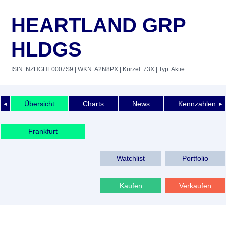
HEARTLAND GRP
HLDGS
ISIN: NZHGHE0007S9
| WKN: A2N8PX
| Kürzel: 73X
| Typ: Aktie
Übersicht
Charts
News
Kennzahlen
◄
►
Frankfurt
Watchlist
Portfolio
Kaufen
Verkaufen