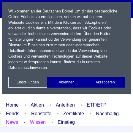
Willkommen an der Deutschen Börse! Um dir das bestmögliche
Online-Erlebnis zu ermöglichen, setzen wir auf unserer
Webseite Cookies ein. Mit dem Klicken auf "Akzeptieren"
erklärst du dich damit einverstanden, dass wir Cookies oder
verwandte Technologien verwenden dürfen. Über den Button
"Einstellungen" kannst du der Verwendung der genannten
Dienste im Einzelnen zustimmen oder widersprechen.
Detaillierte Informationen und wie du der Verwendung von
Cookies und verwandten Technologien auf dieser Website
Name / WKN / ISIN / Kürzel
jederzeit widersprechen kannst, findest du in unseren
Datenschutzhinweisen
.
Newsletter
Kontakt
English
Einstellungen
Ablehnen
Akzeptieren
Xetra Realtime
Watchlist
Portfolio
Login
Home
Aktien
Anleihen
ETF/ETP
Fonds
Rohstoffe
Zertifikate
Nachhaltig
News
Wissen
Einstieg