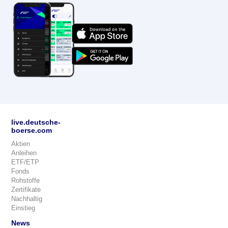
live.deutsche-
boerse.com
Aktien
Anleihen
ETF/ETP
Fonds
Rohstoffe
Zertifikate
Nachhaltig
Einstieg
News