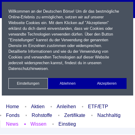
Willkommen an der Deutschen Börse! Um dir das bestmögliche
Online-Erlebnis zu ermöglichen, setzen wir auf unserer
Webseite Cookies ein. Mit dem Klicken auf "Akzeptieren"
erklärst du dich damit einverstanden, dass wir Cookies oder
verwandte Technologien verwenden dürfen. Über den Button
"Einstellungen" kannst du der Verwendung der genannten
Dienste im Einzelnen zustimmen oder widersprechen.
Detaillierte Informationen und wie du der Verwendung von
Cookies und verwandten Technologien auf dieser Website
Name / WKN / ISIN / Kürzel
jederzeit widersprechen kannst, findest du in unseren
Datenschutzhinweisen
.
Newsletter
Kontakt
English
Einstellungen
Ablehnen
Akzeptieren
Xetra Realtime
Watchlist
Portfolio
Login
Home
Aktien
Anleihen
ETF/ETP
Fonds
Rohstoffe
Zertifikate
Nachhaltig
News
Wissen
Einstieg