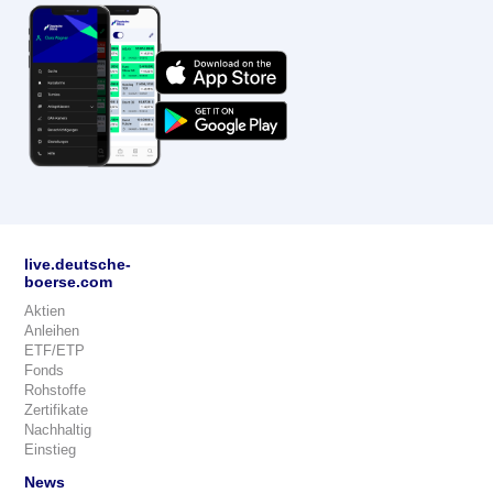
live.deutsche-
boerse.com
Aktien
Anleihen
ETF/ETP
Fonds
Rohstoffe
Zertifikate
Nachhaltig
Einstieg
News