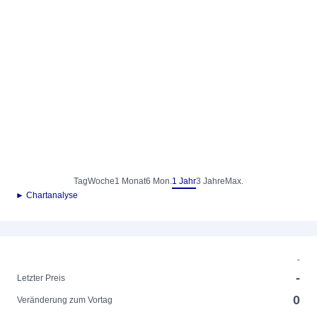
Tag
Woche
1 Monat
6 Mon.
1 Jahr
3 Jahre
Max.
► Chartanalyse
-
-
Letzter Preis
0
Veränderung zum Vortag