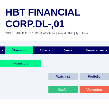
HBT FINANCIAL
CORP.DL-,01
ISIN: US4041111067
| WKN: A2PTGW
| Kürzel: 9ND
| Typ: Aktie
Übersicht
Charts
News
Kennzahlen
◄
►
Frankfurt
Watchlist
Portfolio
Kaufen
Verkaufen