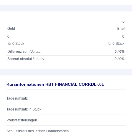
0
Geld
Brief
0
0
für 0 Stück
für 0 Stück
Differenz zum Vortag
0 / 0%
Spread absolut / relativ
0 / 0%
Kursinformationen HBT FINANCIAL CORP.DL-,01
Tagesumsatz
Tagesumsatz in Stück
Preisfeststellungen
Schlusspreis des letzten Handelstages