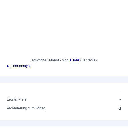
Tag
Woche
1 Monat
6 Mon.
1 Jahr
3 Jahre
Max.
► Chartanalyse
-
-
Letzter Preis
0
Veränderung zum Vortag