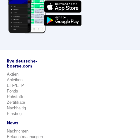
live.deutsche-
boerse.com
Aktien
Anleihen
ETF/ETP
Fonds
Rohstoffe
Zertifikate
Nachhaltig
Einstieg
News
Nachrichten
Bekanntmachungen