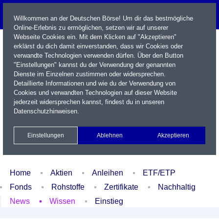
Willkommen an der Deutschen Börse! Um dir das bestmögliche
Online-Erlebnis zu ermöglichen, setzen wir auf unserer
Webseite Cookies ein. Mit dem Klicken auf "Akzeptieren"
erklärst du dich damit einverstanden, dass wir Cookies oder
verwandte Technologien verwenden dürfen. Über den Button
"Einstellungen" kannst du der Verwendung der genannten
Dienste im Einzelnen zustimmen oder widersprechen.
Detaillierte Informationen und wie du der Verwendung von
Cookies und verwandten Technologien auf dieser Website
Name / WKN / ISIN / Kürzel
jederzeit widersprechen kannst, findest du in unseren
Datenschutzhinweisen
.
Newsletter
Kontakt
English
Einstellungen
Ablehnen
Akzeptieren
Xetra Realtime
Watchlist
Portfolio
Login
Home
Aktien
Anleihen
ETF/ETP
Fonds
Rohstoffe
Zertifikate
Nachhaltig
News
Wissen
Einstieg