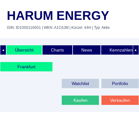
HARUM ENERGY
ISIN: ID1000116601
| WKN: A1C6JM
| Kürzel: 44H
| Typ: Aktie
Übersicht
Charts
News
Kennzahlen
◄
►
Frankfurt
Watchlist
Portfolio
Kaufen
Verkaufen