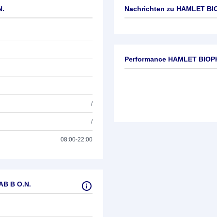
N.
Nachrichten zu
HAMLET BIO
Keine News verfügbar
Performance HAMLET BIOP
/
/
08:00-22:00
B B O.N.