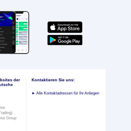
bsites der
Kontaktieren Sie uns:
utsche
►
Alle Kontaktadressen für Ihr Anliegen
rse
Trading)
rse Group