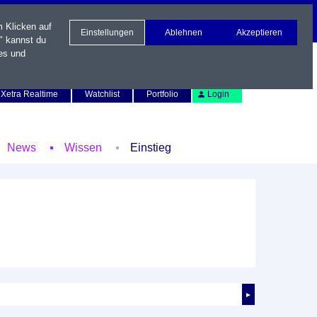
m Klicken auf
Einstellungen
Ablehnen
Akzeptieren
" kannst du
es und
Newsletter
Kontakt
English
Xetra Realtime
Watchlist
Portfolio
Login
News
Wissen
Einstieg
►