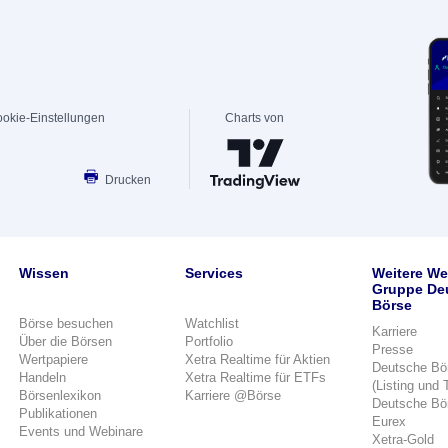
okie-Einstellungen
Charts von
Drucken
Wissen
Services
Weitere We
Gruppe De
Börse
Börse besuchen
Watchlist
Karriere
Über die Börsen
Portfolio
Presse
Wertpapiere
Xetra Realtime für Aktien
Deutsche Bö
Handeln
Xetra Realtime für ETFs
(Listing und 
Börsenlexikon
Karriere @Börse
Deutsche Bö
Publikationen
Eurex
Events und Webinare
Xetra-Gold