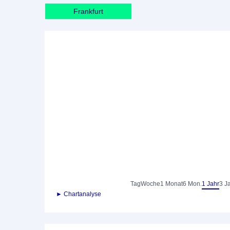
Frankfurt
Tag
Woche
1 Monat
6 Mon.
1 Jahr
3 J
► Chartanalyse