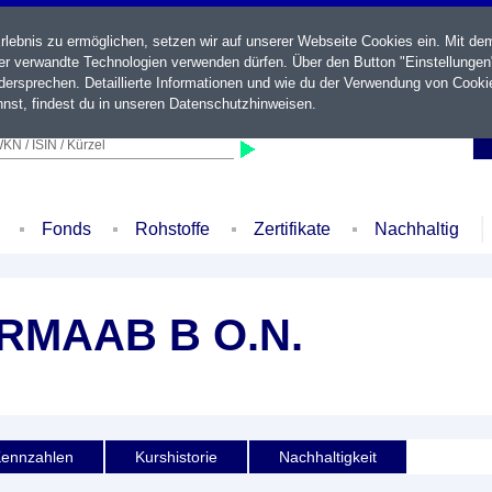
ebnis zu ermöglichen, setzen wir auf unserer Webseite Cookies ein. Mit de
der verwandte Technologien verwenden dürfen. Über den Button "Einstellungen
ersprechen. Detaillierte Informationen und wie du der Verwendung von Cooki
nst, findest du in unseren
Datenschutzhinweisen
.
KN / ISIN / Kürzel
Fonds
Rohstoffe
Zertifikate
Nachhaltig
RMAAB B O.N.
ennzahlen
Kurshistorie
Nachhaltigkeit