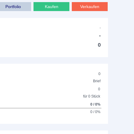
Portfolio
Kaufen
Verkaufen
-
-
0
0
Brief
0
für 0 Stück
0 / 0%
0 / 0%