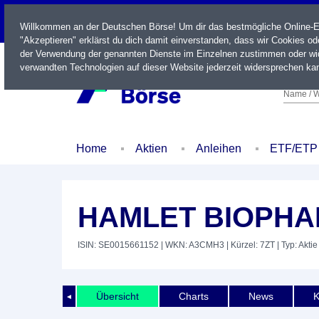
LIVE
Willkommen an der Deutschen Börse! Um dir das bestmögliche Online-Erl
"Akzeptieren" erklärst du dich damit einverstanden, dass wir Cookies o
der Verwendung der genannten Dienste im Einzelnen zustimmen oder wid
verwandten Technologien auf dieser Website jederzeit widersprechen kan
Name / W
Home
Aktien
Anleihen
ETF/ETP
HAMLET BIOPHA
ISIN: SE0015661152
| WKN: A3CMH3
| Kürzel: 7ZT
| Typ: Aktie
Übersicht
Charts
News
K
◄