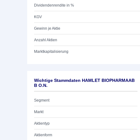
Dividendenrendite in %
KGV
Gewinn je Aktie
Anzahl Aktien
Marktkapitalisierung
Wichtige Stammdaten HAMLET BIOPHARMAAB
B O.N.
Segment
Markt
Aktientyp
Aktienform