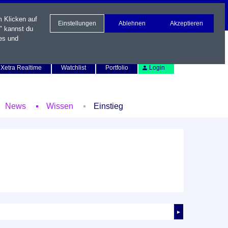
m Klicken auf
Einstellungen
Ablehnen
Akzeptieren
" kannst du
es und
Newsletter
Kontakt
English
Xetra Realtime
Watchlist
Portfolio
Login
News
Wissen
Einstieg
►