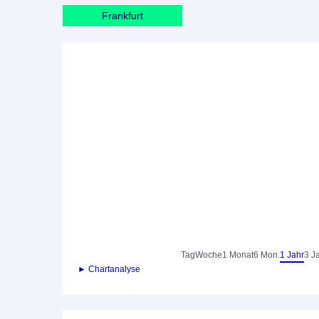
Frankfurt
Tag
Woche
1 Monat
6 Mon.
1 Jahr
3 J
► Chartanalyse