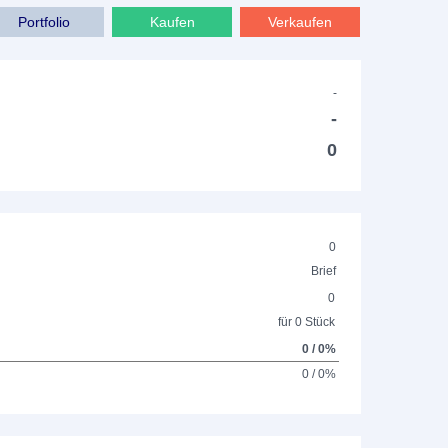
Portfolio
Kaufen
Verkaufen
-
-
0
0
Brief
0
für 0 Stück
0 / 0%
0 / 0%