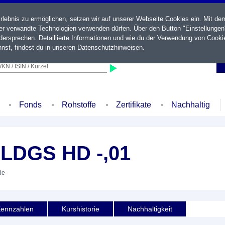
ebnis zu ermöglichen, setzen wir auf unserer Webseite Cookies ein. Mit de
der verwandte Technologien verwenden dürfen. Über den Button "Einstellungen
ersprechen. Detaillierte Informationen und wie du der Verwendung von Cooki
nst, findest du in unseren
Datenschutzhinweisen
.
KN / ISIN / Kürzel
Fonds
Rohstoffe
Zertifikate
Nachhaltig
DGS HD -,01
ie
ennzahlen
Kurshistorie
Nachhaltigkeit