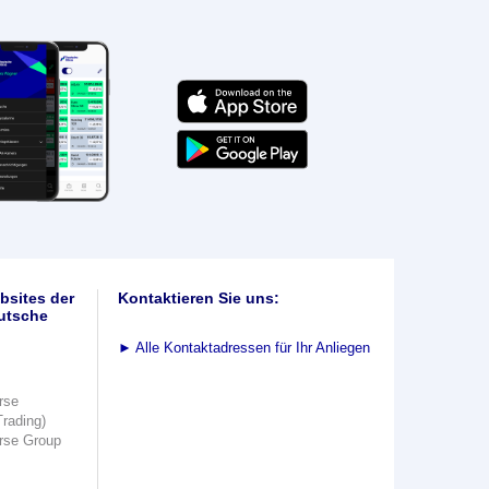
bsites der
Kontaktieren Sie uns:
utsche
►
Alle Kontaktadressen für Ihr Anliegen
rse
Trading)
rse Group