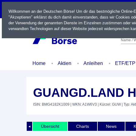
LIVE
Willkommen an der Deutschen Börse! Um dir das bestmögliche Online-Erl
"Akzeptieren" erklärst du dich damit einverstanden, dass wir Cookies o
der Verwendung der genannten Dienste im Einzelnen zustimmen oder wid
verwandten Technologien auf dieser Website jederzeit widersprechen kan
Name / W
Home
Aktien
Anleihen
ETF/ETP
GUANGD.LAND HL
ISIN: BMG4182K1009
| WKN: A1W6V3
| Kürzel: GUW
| Typ: Akt
Übersicht
Charts
News
K
◄