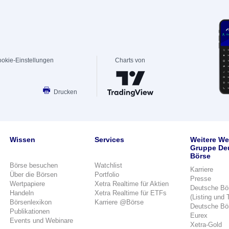
okie-Einstellungen
Charts von
Drucken
Wissen
Services
Weitere We
Gruppe De
Börse
Börse besuchen
Watchlist
Karriere
Über die Börsen
Portfolio
Presse
Wertpapiere
Xetra Realtime für Aktien
Deutsche Bö
Handeln
Xetra Realtime für ETFs
(Listing und 
Börsenlexikon
Karriere @Börse
Deutsche Bö
Publikationen
Eurex
Events und Webinare
Xetra-Gold