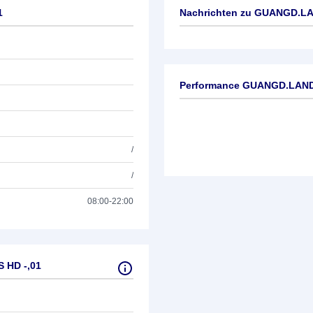
1
Nachrichten zu
GUANGD.LAN
Keine News verfügbar
Performance GUANGD.LAND
/
/
08:00-22:00
 HD -,01